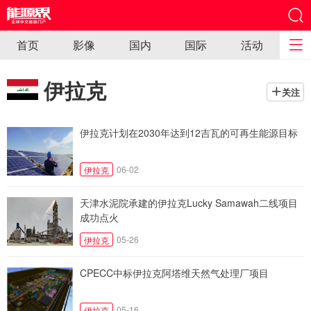
首页
影像
国内
国际
活动
伊拉克
关注
伊拉克计划在2030年达到12吉瓦的可再生能源目标
06-02
伊拉克
天津水泥院承建的伊拉克Lucky Samawah二线项目
成功点火
05-26
伊拉克
CPECC中标伊拉克阿塔维天然气处理厂项目
05-16
伊拉克