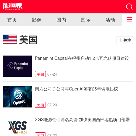
首页
影像
国内
国际
活动
美国
关注
Panamint Capital在得州启动1.2吉瓦光伏项目建设
07-24
美国
南方公司子公司与OpenAI签署25年供电协议
07-23
美国
XGS能源任命两名高管 加快美国西部地热项目部署
07-23
美国