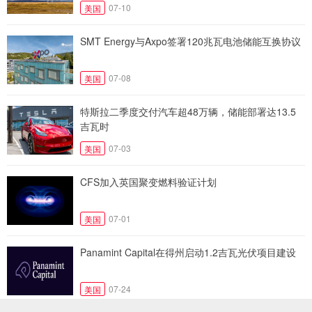
07-10
美国
SMT Energy与Axpo签署120兆瓦电池储能互换协议
07-08
美国
特斯拉二季度交付汽车超48万辆，储能部署达13.5
吉瓦时
07-03
美国
CFS加入英国聚变燃料验证计划
07-01
美国
Panamint Capital在得州启动1.2吉瓦光伏项目建设
07-24
美国