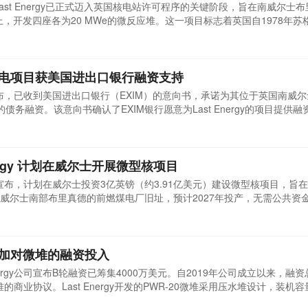
ast Energy已正式迈入英国核电站许可程序的关键阶段，旨在南威尔士
址上，开发四座各为20 MWe的微反应堆。这一项目标志着英国自1978年苏
获得许可的商业核电站新址的诞生。Llynfi 清洁能源项目效果图(图片来源
t Egni Glan Llynfi，由Last Energy UK Limited主导。Last Energ
尔士核电项目获美国进出口银行融资支持
y宣布，已收到美国进出口银行（EXIM）的意向书，承诺为其位于英国南威尔士的
的债务融资。该意向书确认了EXIM银行愿意为Last Energy的项目提供
燃料获取途径进行了深入审查。Last Energy是总部位于美国的能源影
能源转型。其PWR-20反应堆技术基于容量为20 MWe或80 MWt的压
nergy 计划在威尔士开展微型核项目
y周二宣布，计划在威尔士投资3亿英镑（约3.91亿美元）建设微型核项目，旨
威尔士南部布里真德的前燃煤电厂旧址，预计2027年投产，无需公共资
公司位于华盛顿特区的子公司，计划在该地安装四座能产生20兆瓦（MW）电力的
党政府视小型核电站为实现净零排放目标的关键，而Last Energy正与多
项...
公司增加对微堆的融资投入
nergy公司宣布B轮融资已筹集4000万美元。自2019年公司成立以来，融
的商业协议。Last Energy开发的PWR-20微堆采用压水堆设计，装机容
由数十个模块组成，可在24个月内完成制造、运输和组装，其规模可满足私