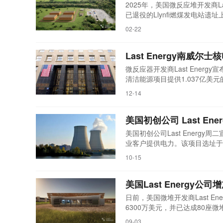
2025年，美国微反应堆开发商L
已退役的Llynfi燃煤发电站遗
斯先进气冷反应堆电厂以来，首个
02-22
Energy)该项目，正式命名为Prosiec
Last Energy南威
微反应器开发商Last Energ
清洁能源项目提供1.037亿美元
其技术、商业模式、制造计划和核
12-14
子公司，专注于通过创新加速清洁
采用模块化设计，可在场...
美国初创公司 Last E
美国初创公司Last Energ
业客户提供电力。该项目选址于
Last Energy UK，该
10-15
堆，总容量达80MW。英国新工
客户洽谈，望通过电力购买协议为
美国Last Energy
日前，美国微堆开发商Last E
6300万美元，并已达成80座微堆
MWe或80 MWe。该反应堆
09-03