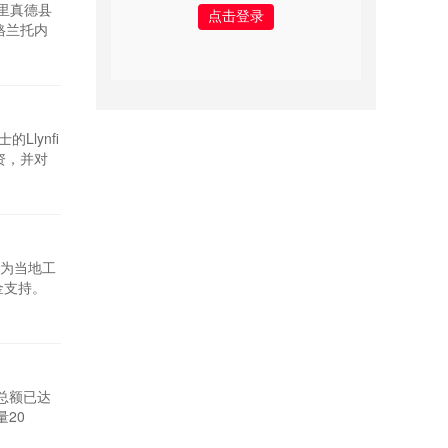
布里真德县
格兰托内
：Last
y强调，此
Llynfi
融资，并对
响中心的
水反应堆，
在为当地工
金支持。
微型反应
家当地工业
资总额已达
量20
人工业客户