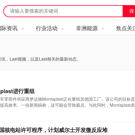
国际资讯
行业活动
非洲能源
焦点关
讯，Last视频，以及Last相关的最新动态。
plast进行重组
零部件供应商梦达驰Montaplast正在重组其德国工厂。该公司的目标是到
高效率。一份新闻稿称，这可能会导致裁员。与此同时，Montaplast
底向员工介绍了重组计划的要点，其中包括到2026年底整合其在德国的
工厂进行生产，而是改为在两家工厂进行生产。一号工厂的员工将负责生
式进入英国核电站许可程序，计划威尔士开发微反应堆