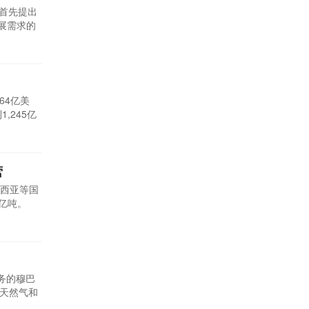
k首先提出
展需求的
靠性和不
最高安全
64亿美
,245亿
营
西亚等国
6亿吨。
事务的穆巴
石油天然气和
拉石油和天