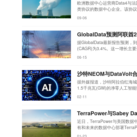
欧洲数据中心运营商Data4与法
类协议的数据中心企业。该协议
批电力将于2026年开始交付。
09-06
分担机制。这一合作是Data4实现
St&eacute;rin表示：&qu
GlobalData预测阿联
据GlobalData最新报告预
(CAGR)为3.4%。这一增
2035年，阿联酋的年发电量将达到2
06-15
Attaurrahman Ojind
力发电的容量预计将保持稳定。这
沙特NEOM与DataVo
据外媒报道，沙特阿拉伯红海城市和
1.5千兆瓦(GW)的净零人工
元，计划于2028年投入运营
02-11
算能力的需求，与阿联酋和卡塔尔展
Rumayyan)曾表示，沙特凭借..
TerraPower与Sab
近日，TerraPower与美国数据
有和未来的数据中心部署TerraP
SDC旗下数据中心日益增长的电
01-23