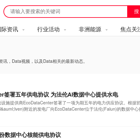
国际资讯
行业活动
非洲能源
焦点关
资讯，Data视频，以及Data相关的最新动态。
Center签署五年供电协议 为法伦AI数据中心提供水电
础设施提供商EcoDataCenter签署了一项为期五年的电力供应协议。根据
&auml;lven)附近的发电厂向EcoDataCenter位于法伦(Falun)的数据中
限自2026年1月至2030年底。除电力供应外，Fortum还将承担该数据
心目前正由面向人工智能的云平台CoreWeave建设先进计算能力。协
国首份数据中心核能供电协议