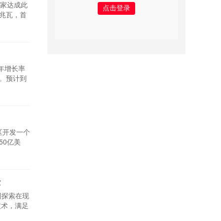
首家达成此
0兆瓦，首
成本与风险
is
合年增长率
动。预计到
，而石油火
业区开发一个
50亿美
技术对高计
术
共同探索在现
堆技术，满足
数据中心所