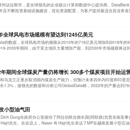
萨斯州达拉斯市，是全球领先的企业级云计算和数据中心提供商。DataBan
，并且不断投资基础设施建设，优化资源配置，为客户提供最适合其业务发
高可靠、高效率的电源系统及冷却系统对于数据中心运营商是至关重要的。可
核心，DataBank通过调查和研究，整合了多种先进的技术为客户提供
之一。
030年全球风电市场规模有望达到1245亿美元
ata的数据，全球风电市场的规模从2010年的716亿美元增加到2018年的9
19-2030年期间，由于亚太地区大量增加产能，到2030年市场规模将达到1
意味着基于2018年的数字增长了29%。
9-2022年期间全球煤炭产量仍将增长 300多个煤炭项目开始运
和乌克兰正逐步取消国内煤炭生产能力，但预计未来四年内印度和印度尼
.3%，据领先的数据和分析公司GlobalData称，2022年的产量达到7
开发小型油气田
inh Dinh Dung在政府办公室接待了阿拉伯联合酋长国(阿联酋)负责东南亚
 Hajri先生。在会议上，Naser Al Hajri先生表达了MP在越南发展小型
h Dinh Dung接待了Naser Al Hajri先生 - 负责东南亚事务的穆巴达