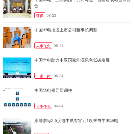
议
08-22
环保
中国华电控股上市公司董事长调整
08-11
人事任免
中国华电助力中亚国家能源绿色低碳发展
06-24
一带一路
中国华电领导层调整
06-04
人事任免
柬埔寨每2.5度电中就有将近1度来自中国华电