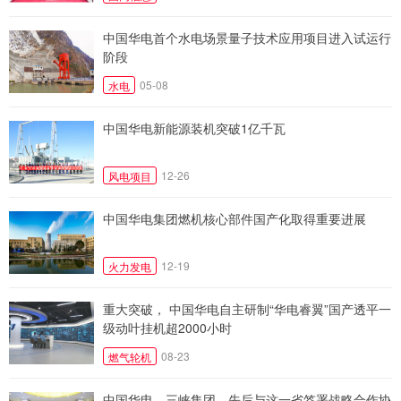
中国华电首个水电场景量子技术应用项目进入试运行
阶段
05-08
水电
中国华电新能源装机突破1亿千瓦
12-26
风电项目
中国华电集团燃机核心部件国产化取得重要进展
12-19
火力发电
重大突破， 中国华电自主研制“华电睿翼”国产透平一
级动叶挂机超2000小时
08-23
燃气轮机
中国华电、三峡集团，先后与这一省签署战略合作协