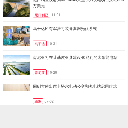
万美元
11-01
尼日利亚
乌干达所有军营将装备离网光伏系统
10-31
乌干达
肯尼亚将在莱基皮亚县建设40兆瓦的太阳能电站
10-29
肯尼亚
周剑大使出席卡塔尔电动公交和充电站启用仪式
07-02
非洲
南非启动1 GW光伏发电和1.6 GW风力发电项目招标