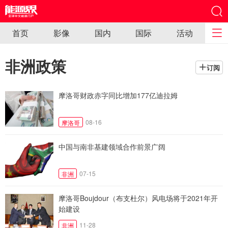
首页
影像
国内
国际
活动
非洲政策
订阅
摩洛哥财政赤字同比增加177亿迪拉姆
08-16
摩洛哥
中国与南非基建领域合作前景广阔
07-15
非洲
摩洛哥Boujdour（布支杜尔）风电场将于2021年开
始建设
11-28
非洲