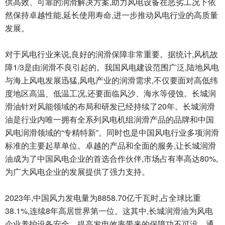
供高效、可靠的润滑解决方案,助力风电设备在恶劣工况下依
然保持卓越性能,延长使用寿命,进一步推动风电行业的高质量
发展。
对于风电行业来说,良好的润滑保障非常重要。据统计,风机故
障1/3是由润滑不良引起的。我国风电建设范围广泛,陆地风电
与海上风电发展迅猛,风电产业的润滑需求,不仅要面对高低纬
度地区高温、低温工况,还要面临风沙、海水等侵蚀。长城润
滑油针对风能领域的布局和研发已经持续了20年。长城润滑
油是行业内唯一拥有全系列风电机组润滑产品的品牌和中国
风电润滑领域的“专精特新”。同时也是中国风电行业多项润滑
标准的主要起草单位。卓越的产品和全面的服务,让长城润滑
油成为了中国风电企业的首选合作伙伴,市场占有率高达80%,
为广大风电企业的发展提供了强力支持。
2023年,中国风力发电量为8858.70亿千瓦时,占全球比重
38.1%,连续8年高居世界第一位。这其中,长城润滑油为风电
企业养护设备安全、提高发电效率带来的保障功不可没。通