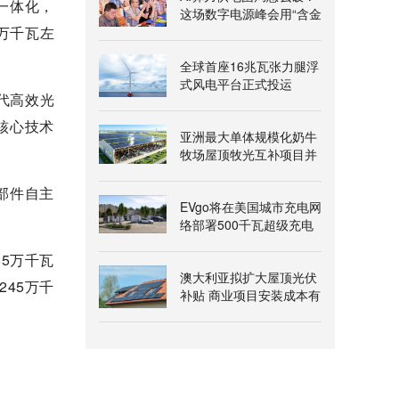
一体化，
这场数字电源峰会用“含金
万千瓦左
量”给出答案
全球首座16兆瓦张力腿浮
式风电平台正式投运
代高效光
核心技术
亚洲最大单体规模化奶牛
牧场屋顶牧光互补项目并
网发电
部件自主
EVgo将在美国城市充电网
络部署500千瓦超级充电
桩
5万千瓦
澳大利亚拟扩大屋顶光伏
45万千
补贴 商业项目安装成本有
望降两成