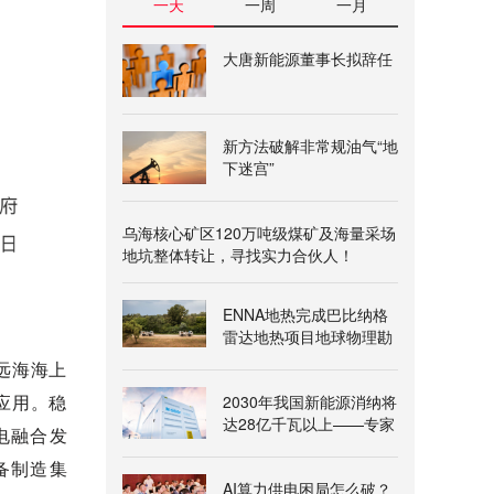
一天
一周
一月
大唐新能源董事长拟辞任
新方法破解非常规油气“地
下迷宫”
乌海核心矿区120万吨级煤矿及海量采场
地坑整体转让，寻找实力合伙人！
ENNA地热完成巴比纳格
雷达地热项目地球物理勘
查
远海海上
应用。稳
2030年我国新能源消纳将
达28亿千瓦以上——专家
电融合发
解读《新型电力系统建
备制造集
设“十五五”规划》
AI算力供电困局怎么破？