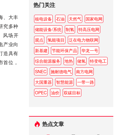
。
热门关注
海、大丰
核电设备
石油
天然气
国家电网
研究多种
储能设备/系统
制氢
特高压电网
、风场开
观点
氢能项目
泛在电力物联网
电产业向
新基建
节能环保产品
华龙一号
打造具有
综合能源服务
地热
储氢
特变电工
市首位，
SNEC
施耐德电气
南方电网
大国重器
智慧能源
一带一路
OPEC
油价
双碳目标
热点文章