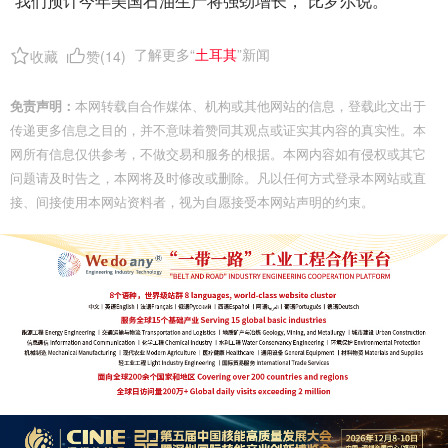
“我们预计今年美国石油生产将强劲增长，”比罗尔说。
了解更多“
土耳其
”新闻
收藏
赞(
14
)
免责声明：
本网转载自合作媒体、机构或其他网站的信息，登载此文出于
传递更多信息之目的，并不意味着赞同其观点或证实其内容的真实性。本
网所有信息仅供参考，不做交易和服务的根据。本网内容如有侵权或其它
问题请及时告之，本网将及时修改或删除。凡以任何方式登录本网站或直
接、间接使用本网站资料者，视为自愿接受本网站声明的约束。