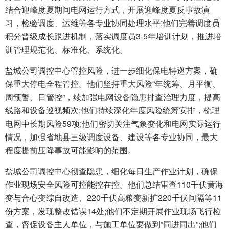
结合迎峰度夏期间电网运行方式，开展迎峰度夏反事故演
习，检验调度、运维等各专业协同处理水平;他们完善调度员
积分晋级成长跟进机制，落实调度员3-5年培训计划，推进培
训管理规范化、标准化、系统化。
盐城公司调控中心管控风险，进一步细化保电特巡方案，确
保重大停电全程管控。他们坚持重大风险“年统筹、月平衡、
周预警、日管控”，续加强电网设备隐患排查治理力度，提高
线路和设备巡视频次;他们持续深化年度风险统筹安排，梳理
电网中长期风险59项;他们密切关注气象变化和电网实际运行
情况，加强省地县三级调度设备、建设等各专业协同，最大
程度提前压降事故可能影响的范围。
盐城公司调控中心彻查隐患，细化每日生产作业计划，确保
作业现场安全风险可控能控在控。他们总结审查110千伏黄海
变与合心变综自改造、220千伏高粮变新扩220千伏间隔等11
份方案，发现整改错误14处;他们不定期开展作业现场飞行检
查，督促设备主人单位，与施工单位要做到“同进同出”;他们