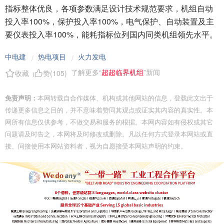
指标整体优良，各项参数满足设计技术规范要求，机组自动
投入率100%，保护投入率100%，电气保护、自动装置及主
要仪表投入率100%，能耗指标位列国内同类机组领先水平。
中电建
热电项目
火力发电
/
/
了解更多“
超超临界机组
”新闻
收藏
赞(
105
)
免责声明：
本网转载自合作媒体、机构或其他网站的信息，登载此文出于
传递更多信息之目的，并不意味着赞同其观点或证实其内容的真实性。本
网所有信息仅供参考，不做交易和服务的根据。本网内容如有侵权或其它
问题请及时告之，本网将及时修改或删除。凡以任何方式登录本网站或直
接、间接使用本网站资料者，视为自愿接受本网站声明的约束。