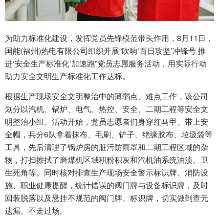
为助力标准化建设，发挥党员先锋模范带头作用，8月11日，
国能(福州)热电有限公司组织开展“吹响‘百日攻坚’冲锋号 推
进‘安全生产标准化’加速跑”党员志愿服务活动，用实际行动
助力安全文明生产标准化工作达标。
根据生产现场安全文明整治中的薄弱点、难点工作，该公司
划分以汽机、锅炉、电气、热控、安全、二期工程等安全文
明整治小组。活动开始，党员志愿者们身穿红马甲、带上安
全帽，兵分6队拿着抹布、毛刷、铲子、绝缘胶布、垃圾袋等
工具，先后清理了锅炉房的脏污防雨罩和二期工程区域的杂
物，打扫擦拭了磨煤机区域积粉积灰和汽机油系统油渍、卫
生死角等。同时核对排查生产现场安全警示标识牌、消防设
施、职业健康提醒，统计错误的阀门牌与设备标识牌，及时
回装脱落以及悬挂不规范的阀门牌、标识牌，切实做到查无
遗漏、不走过场。