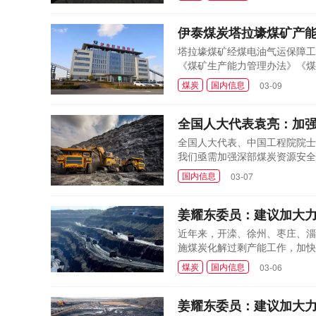
伊泰煤炭塔拉壕煤矿产
塔拉壕煤矿经煤电油气运保障工
《煤矿生产能力管理办法》《煤矿
件要求，同意塔拉壕煤矿生产能力由
煤炭
国内信息
03-09
全国人大代表袁亮：加
全国人大代表、中国工程院院士
我们亟需加强深部煤炭资源安全
障国家能源安全、支撑美丽中国
国内信息
03-07
姜耀东委员：建议加大
近年来，开滦、徐州、枣庄、淄
施煤炭化解过剩产能工作，加快
东等等老矿区，随着煤炭资源的
煤炭
国内信息
03-06
姜耀东委员：建议加大