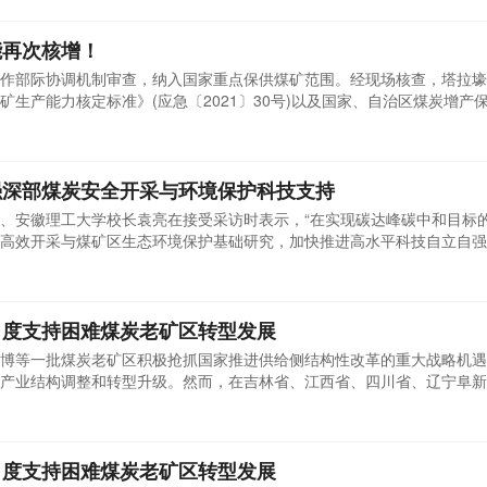
能再次核增！
作部际协调机制审查，纳入国家重点保供煤矿范围。经现场核查，塔拉壕
生产能力核定标准》(应急〔2021〕30号)以及国家、自治区煤炭增产
1000万吨/年核增至1200万吨/年。
强深部煤炭安全开采与环境保护科技支持
、安徽理工大学校长袁亮在接受采访时表示，“在实现碳达峰碳中和目标
高效开采与煤矿区生态环境保护基础研究，加快推进高水平科技自立自强
建设。”
力度支持困难煤炭老矿区转型发展
博等一批煤炭老矿区积极抢抓国家推进供给侧结构性改革的重大战略机遇
产业结构调整和转型升级。然而，在吉林省、江西省、四川省、辽宁阜新
逐步枯竭和煤矿的加快退出，矿区发展面临许多新的困难和问题。
力度支持困难煤炭老矿区转型发展