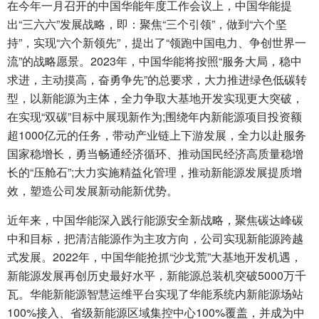
在今年一月召开的中国华能年度工作会议上，中国华能提
出“三六六”发展战略，即：聚焦“三个引领”，做到“六个坚
持”，实现“六个新领先”，提出了“领跑中国电力、争创世界一
流”的战略愿景。2023年，中国华能将按照“服务大局，稳中
求进，主动摸高，奋勇争先”的总要求，大力推进绿色低碳转
型，以新能源为主体，全力争取大基地开发实现更大突破，
在实现“双碳”目标中展现新作为;围绕年内新能源项目投资额
超1000亿元的任务，带动产业链上下游发展，全力以赴服务
国家稳增长，勇当畅通经济循环、推动国民经济高质量稳增
长的“压舱石”;大力实施精益化管理，推动新能源发展提质增
效，塑造公司发展新动能新优势。
近年来，中国华能深入践行能源安全新战略，聚焦碳达峰碳
中和目标，把清洁能源作为主攻方向，公司实现新能源跨越
式发展。2022年，中国华能抢抓“沙戈荒”大基地开发机遇，
新能源发展再创历史最好水平，新能源总装机突破5000万千
瓦。华能新能源智慧运维平台实现了华能系统内新能源场站
100%接入、省级新能源区域集控中心100%覆盖，并成为中