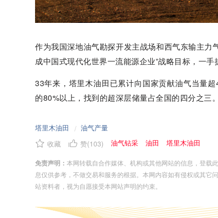
作为我国深地油气勘探开发主战场和西气东输主力
成中国式现代化世界一流能源企业”战略目标，一手
33年来，塔里木油田已累计向国家贡献油气当量超
的80%以上，找到的超深层储量占全国的四分之三
塔里木油田
油气产量
/
油气钻采
油田
塔里木油田
收藏
赞(
103
)
免责声明：
本网转载自合作媒体、机构或其他网站的信息，登载
息仅供参考，不做交易和服务的根据。本网内容如有侵权或其它
站资料者，视为自愿接受本网站声明的约束。