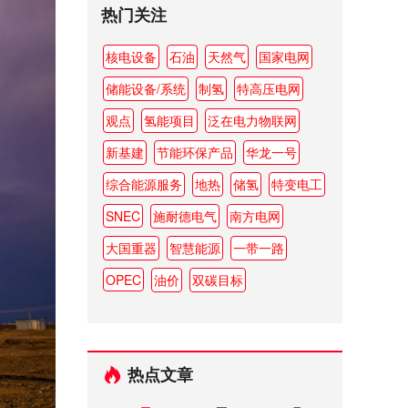
热门关注
核电设备
石油
天然气
国家电网
储能设备/系统
制氢
特高压电网
观点
氢能项目
泛在电力物联网
新基建
节能环保产品
华龙一号
综合能源服务
地热
储氢
特变电工
SNEC
施耐德电气
南方电网
大国重器
智慧能源
一带一路
OPEC
油价
双碳目标
热点文章