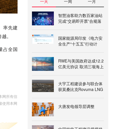
一天
一周
一月
智慧油客助力数百家油站
完成“交易即开票”合规落
地
、率先建
跨越。
国家能源局印发《电力安
全生产“十五五”行动计
量占全国
划》
RWE与美国政府达成12.2
亿美元协议 取消三项海上
风电租赁
大宇工程建设参与联合体
获莫桑比克Rovuma LNG
一期项目授标意向书
本网所有信
接使用本网
大唐发电领导层调整