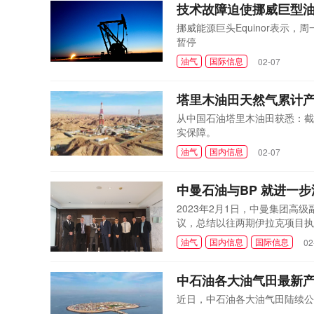
技术故障迫使挪威巨型油田Jo
挪威能源巨头Equinor表示，周
暂停
油气
国际信息
02-07
塔里木油田天然气累计产
从中国石油塔里木油田获悉：截
实保障。
油气
国内信息
02-07
中曼石油与BP 就进一
2023年2月1日，中曼集团高级副总
议，总结以往两期伊拉克项目执
油气
国内信息
国际信息
02
中石油各大油气田最新
近日，中石油各大油气田陆续公