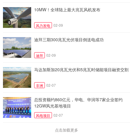
10MW！全球陆上最大兆瓦风机发布
02-09
风力发电
迪拜三期300兆瓦光伏项目倒送电成功
02-09
迪拜
马达加斯加20兆瓦光伏和5兆瓦时储能项目融资交割
02-07
非洲
总投资额约860亿元，华电、华润等7家企业签约
12GW风光基地项目
02-07
风电项目
点击加载更多