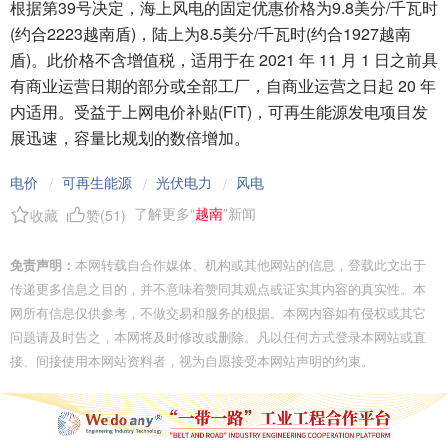
根据第39号决定，海上风电的固定优惠价格为9.8美分/千瓦时
(约合2223越南盾)，陆上为8.5美分/千瓦时(约合1927越南
盾)。此价格不含增值税，适用于在 2021 年 11 月 1 日之前具
有商业运营日期的部分或全部工厂，自商业运营之日起 20 年
内适用。受益于上网电价补贴(FiT)，可再生能源发电项目发
展迅速，容量比规划的数倍增加。
电价
可再生能源
光伏电力
风电
/
/
/
了解更多“
越南
”新闻
收藏
赞(
51
)
免责声明：
本网转载自合作媒体、机构或其他网站的信息，登载此文出于
传递更多信息之目的，并不意味着赞同其观点或证实其内容的真实性。本
网所有信息仅供参考，不做交易和服务的根据。本网内容如有侵权或其它
问题请及时告之，本网将及时修改或删除。凡以任何方式登录本网站或直
接、间接使用本网站资料者，视为自愿接受本网站声明的约束。