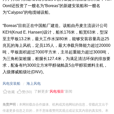
Oord还投资了一艘名为“Boreas”的新建安装船和一艘名
为“Calypso”的电缆铺设船。
“Boreas”目前正在中国船厂建造。该船由丹麦主流设计公司
KEH(Knud E. Hansen)设计，船长176米，船宽63米，型深
至主甲板13.2米，最大工作水深80米，能够安装容量高达25
兆瓦的海上风机，定员135人，最大净载升降能力超过20000
吨，甲板面积超过7000平方米，主吊起重能力超过3000吨，
为三角桁架桩腿，桩腿长127.4米，为满足清洁环保的排放要
求，配备有约3000立方米甲醇储舱及5台甲醇双燃料主机，
入级挪威船级社(DNV)。
风电安装船
海上风电
/
了解更多“
风电项目
”新闻
收藏
赞(
50
)
免责声明：
本网转载自合作媒体、机构或其他网站的信息，登载此文出于
传递更多信息之目的，并不意味着赞同其观点或证实其内容的真实性。本