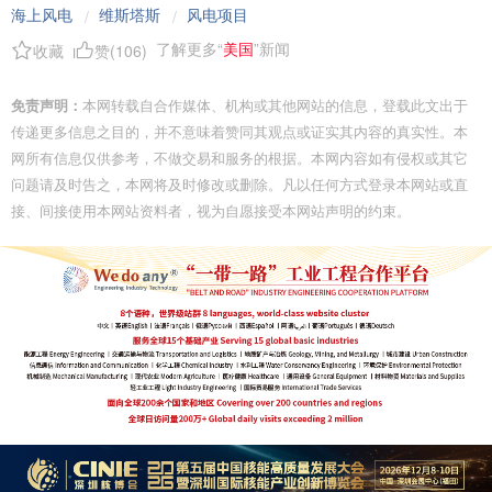
海上风电
维斯塔斯
风电项目
/
/
了解更多“
美国
”新闻
收藏
赞(
106
)
免责声明：
本网转载自合作媒体、机构或其他网站的信息，登载此文出于
传递更多信息之目的，并不意味着赞同其观点或证实其内容的真实性。本
网所有信息仅供参考，不做交易和服务的根据。本网内容如有侵权或其它
问题请及时告之，本网将及时修改或删除。凡以任何方式登录本网站或直
接、间接使用本网站资料者，视为自愿接受本网站声明的约束。