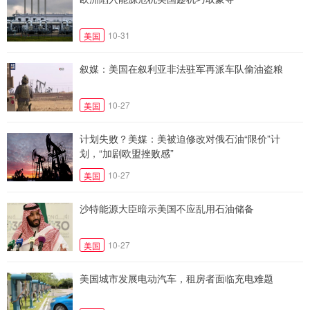
10-31
美国
叙媒：美国在叙利亚非法驻军再派车队偷油盗粮
10-27
美国
计划失败？美媒：美被迫修改对俄石油“限价”计
划，“加剧欧盟挫败感”
10-27
美国
沙特能源大臣暗示美国不应乱用石油储备
10-27
美国
美国城市发展电动汽车，租房者面临充电难题