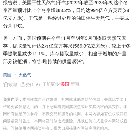
报告说，美国干性天然气(干气)2022年底至2023年初这个冬
季产量预计比上个冬季增加3.2%，日均达991亿立方英尺(28
亿立方米)。干气是一种经过处理的油田伴生天然气，主要成
分为甲烷。
另一方面，美国预期在今年11月至明年3月间提取天然气库
存，提取量预计达2万亿立方英尺(566.3亿立方米)，较上个冬
季提取量减少11.1%。库存提取量减少，相当于增加的产量
部分被抵消，将“加剧持续的供需紧张”。
美国
天然气
/
了解更多“
美国
”新闻
收藏
赞(
116
)
免责声明：
本网转载自合作媒体、机构或其他网站的信息，登载此文出于
传递更多信息之目的，并不意味着赞同其观点或证实其内容的真实性。本
网所有信息仅供参考，不做交易和服务的根据。本网内容如有侵权或其它
问题请及时告之，本网将及时修改或删除。凡以任何方式登录本网站或直
接、间接使用本网站资料者，视为自愿接受本网站声明的约束。