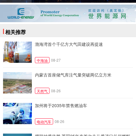
相关推荐
渤海湾首个千亿方大气田建设再提速
08-27
中海油
内蒙古首座储气库注气量突破两亿立方米
08-26
天然气
加州将于2035年禁售燃油车
08-26
电动汽车
摆脱对俄依赖 英国25年来首次未从俄进口任何燃料