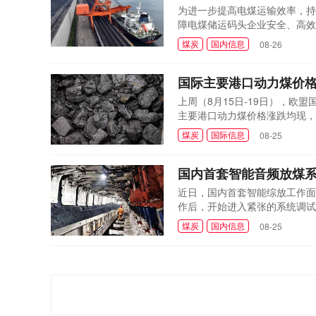
为进一步提高电煤运输效率，持
障电煤储运码头企业安全、高效
通。
煤炭
国内信息
08-26
国际主要港口动力煤价
上周（8月15日-19日），
主要港口动力煤价格涨跌均现，
煤炭
国际信息
08-25
国内首套智能音频放煤
近日，国内首套智能综放工作面
作后，开始进入紧张的系统调试
煤炭
国内信息
08-25