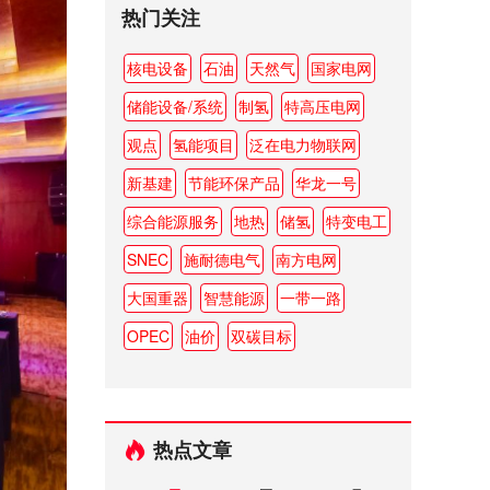
热门关注
核电设备
石油
天然气
国家电网
储能设备/系统
制氢
特高压电网
观点
氢能项目
泛在电力物联网
新基建
节能环保产品
华龙一号
综合能源服务
地热
储氢
特变电工
SNEC
施耐德电气
南方电网
大国重器
智慧能源
一带一路
OPEC
油价
双碳目标
热点文章