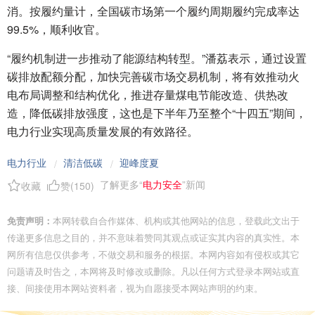
消。按履约量计，全国碳市场第一个履约周期履约完成率达
99.5%，顺利收官。
“履约机制进一步推动了能源结构转型。”潘荔表示，通过设置
碳排放配额分配，加快完善碳市场交易机制，将有效推动火
电布局调整和结构优化，推进存量煤电节能改造、供热改
造，降低碳排放强度，这也是下半年乃至整个“十四五”期间，
电力行业实现高质量发展的有效路径。
电力行业
清洁低碳
迎峰度夏
/
/
了解更多“
电力安全
”新闻
收藏
赞(
150
)
免责声明：
本网转载自合作媒体、机构或其他网站的信息，登载此文出于
传递更多信息之目的，并不意味着赞同其观点或证实其内容的真实性。本
网所有信息仅供参考，不做交易和服务的根据。本网内容如有侵权或其它
问题请及时告之，本网将及时修改或删除。凡以任何方式登录本网站或直
接、间接使用本网站资料者，视为自愿接受本网站声明的约束。