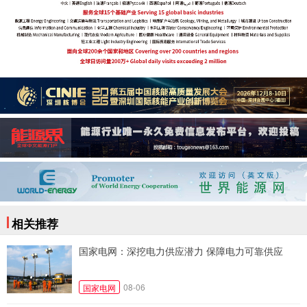
相关推荐
国家电网：深挖电力供应潜力 保障电力可靠供应
08-06
国家电网