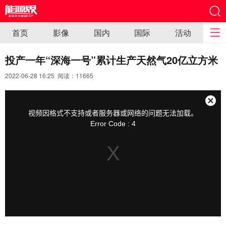
首页
影像
国内
国际
活动
投产一年“深海一号”累计生产天然气20亿立方米
2022-06-28 16:25 阅读：
11665
This
is
a
关
modal
视频因格式不支持或者服务器或网络的问题无法加载。
window.
闭
Error Code : 4
弹
窗