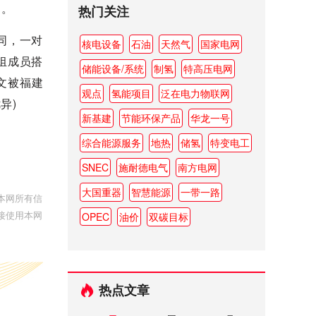
题。
热门关注
同，一对
核电设备
石油
天然气
国家电网
组成员搭
储能设备/系统
制氢
特高压电网
文被福建
观点
氢能项目
泛在电力物联网
异)
新基建
节能环保产品
华龙一号
综合能源服务
地热
储氢
特变电工
SNEC
施耐德电气
南方电网
大国重器
智慧能源
一带一路
本网所有信
接使用本网
OPEC
油价
双碳目标
热点文章