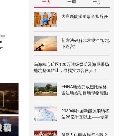
一天
一周
一月
大唐新能源董事长拟辞任
新方法破解非常规油气“地
下迷宫”
乌海核心矿区120万吨级煤矿及海量采场
地坑整体转让，寻找实力合伙人！
ENNA地热完成巴比纳格
雷达地热项目地球物理勘
查
2030年我国新能源消纳将
达28亿千瓦以上——专家
解读《新型电力系统建
设“十五五”规划》
AI算力供电困局怎么破？