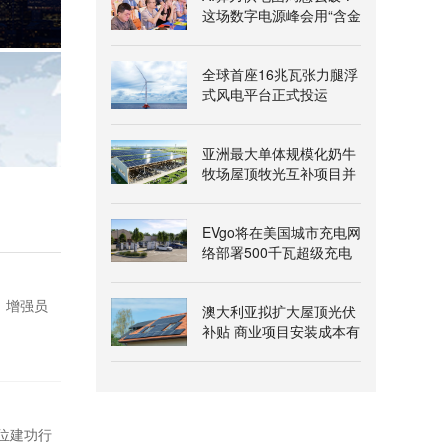
这场数字电源峰会用“含金
量”给出答案
全球首座16兆瓦张力腿浮
式风电平台正式投运
亚洲最大单体规模化奶牛
牧场屋顶牧光互补项目并
网发电
EVgo将在美国城市充电网
络部署500千瓦超级充电
桩
，增强员
澳大利亚拟扩大屋顶光伏
补贴 商业项目安装成本有
望降两成
岗位建功行