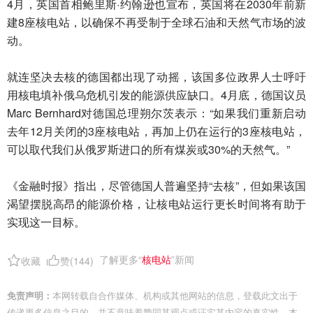
4月，英国首相鲍里斯·约翰逊也宣布，英国将在2030年前新
建8座核电站，以确保不再受制于全球石油和天然气市场的波
动。
就连坚决去核的德国都出现了动摇，该国多位政界人士呼吁
用核电填补俄乌危机引发的能源供应缺口。4月底，德国议员
Marc Bernhard对德国总理朔尔茨表示：“如果我们重新启动
去年12月关闭的3座核电站，再加上仍在运行的3座核电站，
可以取代我们从俄罗斯进口的所有煤炭或30%的天然气。”
《金融时报》指出，尽管德国人普遍坚持“去核”，但如果该国
渴望摆脱高昂的能源价格，让核电站运行更长时间将有助于
实现这一目标。
了解更多“
核电站
”新闻
收藏
赞(
144
)
免责声明：
本网转载自合作媒体、机构或其他网站的信息，登载此文出于
传递更多信息之目的，并不意味着赞同其观点或证实其内容的真实性。本