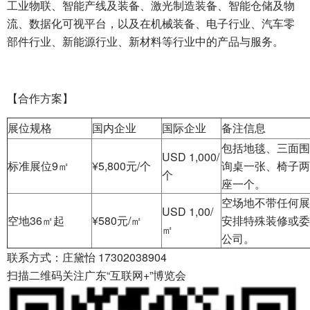
工业物联、智能产线及装备、激光制造装备、智能仓储及物
流、数据化可视平台，以及在机械装备、电子行业、汽车零
部件行业、新能源行业、新材料等行业中的产品与服务。
【合作方案】
展位规格
国内企业
国际企业
备注信息
包括地毯、三面围
USD 1,000/
标准展位9㎡
¥5,800元/个
询桌一张、椅子两
个
座一个。
空场地不带任何展
USD 1,00/
空地36㎡起
¥580元/㎡
安排特殊装修或委
㎡
公司。
联系方式：庄黛怡 17302038904
扫描二维码关注广东“互联网+”博览会