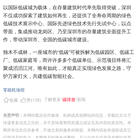
以国际低碳城为载体，在存量建筑时代率先取得突破，深圳
不仅成功探索了建筑如何再生，还提供了全寿命周期的绿色
低碳技术展示中心、国际先进绿色技术先行先试中心，以点
带面，集成推动龙岗区、乃至深圳市的存量建筑全面提升工
作，带动深圳市、全国的低碳城市建设。
独木不成林，一座城市的“低碳”可被拆解为低碳园区、低碳工
厂、低碳家庭等，而许许多多个低碳单位、示范项目终将汇
聚成滔滔江河。唯有如此，才能真正实现绿色发展之路，守
护万家灯火，共建低碳智能社会。
零能耗场馆
了解更多“
碳排放
”新闻
收藏
赞(
135
)
免责声明：
本网转载自合作媒体、机构或其他网站的信息，登载此文出于
传递更多信息之目的，并不意味着赞同其观点或证实其内容的真实性。本
网所有信息仅供参考，不做交易和服务的根据。本网内容如有侵权或其它
问题请及时告之，本网将及时修改或删除。凡以任何方式登录本网站或直