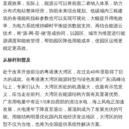
直观效果，实际上，能源云可以将前面二者纳入体系，助力
分布式电站整体经营，协助未来综合规划。低碳城内三栋建
筑的各项能耗指标参数也可以实现可视化，大幅提升用电效
率，为电力系统维持瞬时平衡提供数据支持。再结合能源云
技术，将“源-网-荷-储”形成协同，以园区、城市为维度进行能
源调度和能效管理，帮助园区降低用能成本，使园区运维更
稳定更高效。
从标杆到普及
处于改革开放前沿的粤港澳大湾区，在过去40年里取得了巨
大的成就。在粤港澳大湾区能源转型与绿色发展(广东)高峰论
坛上，专家们认为，大湾区所处的机遇最大，也最有示范意
义，应当走在前列。大湾区在能源结构方面有其显著优势。
广东用电量中有近1/3来自西部的清洁水电，海上风电正加速
发展，火电逐年下降直至退出，屋顶则成为了发展光伏的可
能。用能结构明显优化国内其他经济发达地区，大湾区的转
型不仅为当地，也将为全国提供系统性解决方案。