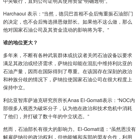
中央银行，直到公司证明其使用资金“明确透明”。
Harchaoui 表示：“当然，德贝巴首相不会后悔重振石油部门
的决定，也不会后悔选择恩做部长。如果他不这么做，那么
他对国家石油公司及其资金流动的影响将为零。”
谁的地位更大？
多年来，不断有各种武装群体或抗议者关闭石油设备以要求
满足其政治或经济需求，萨纳拉却能在混乱中维持利比亚的
石油产量，因而在国际得到了尊重。在该国存在深刻的政治
和种族分歧的情况下，萨纳拉使国家石油公司在很大程度上
保持中立。
利比亚智库萨迪克研究所所长Anas El-Gomati表示：“NOC内
部很多人视恩为破坏分子，认为他在政治和技术危机中消耗
了他们，并打破了数十年的中立状态。”
然而，石油部长有很大的影响力。El-Gomati道：“虽然恩没有
解雇萨纳拉的政治权利，但他能够和东部的盟友合作，利用