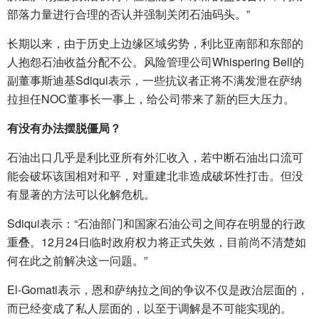
部落力量进行合理的否认并强制关闭石油码头。”
长期以来，由于历史上边缘区域劣势，利比亚南部和东部的
人抱怨石油收益分配不公。风险管理公司Whispering Bell的
副董事斯迪基Sdiqui表示，一些抗议者正将不满发泄在萨纳
拉担任NOC董事长一事上，给公司带来了新的巨大压力。
有没有办法摆脱僵局？
石油出口几乎是利比亚所有外汇收入，若中断石油出口流可
能会破坏该国相对和平，对重建北非造成破坏性打击。但没
有显著的方法可以化解危机。
Sdiqui表示：“石油部门和国家石油公司之间存在明显的行政
重叠。12月24日临时政府权力将正式失效，目前尚不清楚如
何在此之前解决这一问题。”
El-Gomati表示，恩和萨纳拉之间的争议不仅是政治层面的，
而已经变成了私人层面的，以至于调解是不可能实现的。