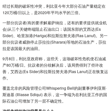
经过长期的破坏性冲突，利比亚今年大部分石油产量稳定在
120万桶/日以上，是2020年平均水平的三倍。
一部分抗议者(有的要求解雇萨纳拉，还有的要求提供就业机
会)从三个关键终端阻止石油出口：该国东部的艾西达(Es
Sider)、哈里加港(Hariga)和拉斯拉努夫港(Ras Lanuf)。另一
部分抗议者威胁停止莎拉拉(Sharara)等地的石油生产，莎拉
拉是该国最大的油田。
9月8日，利比亚政府称，这些天，这场破坏性危机使石油减
产80万桶/日。抗议者的分歧解决后，该局势得到了些许改
善，艾西达(Es Sider)和拉斯拉努夫港(Ras Lanuf)正在恢复运
作。
覆盖北非的风险管理公司Whispering Bell的副董事伊利亚斯·
斯迪基 (Illiasse Sdiqui) 表示，这一争端为在利比亚工作的国
际石油公司增加了另一层不确定性。