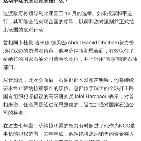
这场争端的政治背景是什么？
过渡政府将领导利比亚直至 12 月的选举。如果投票和平进
行，其可能会结束联合国的领导，以调和敌对派别并正式结
束该国的敌对行动。
首相阿卜杜勒·哈米德·德贝巴(Abdul Hamid Dbeibah)努力扮
演好双边的协调者角色。他与萨纳拉和恩会面，有效保住了
萨纳拉的国家石油公司董事长职位，并呼吁用“智慧”稳定石油
部门。
尽管如此，此次会面后，石油部部长发布声明称，他将继续
要求终止萨纳拉董事长的职位。总部位于瑞士的全球打击跨
国有组织犯罪倡议的高级研究员Jalel Harchaoui表示，对首
相来说，任命恩是经过深思熟虑的，旨在加强对国家石油公
司的检查。
在过去七年里，萨纳拉积累的权力有时超过了他作为NOC董
事长的职权范围。去年年底，他拒绝将原油销售的资金存入