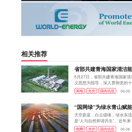
相关推荐
省部共建青海国家清洁
5月27日，省部共建青海国家
义思想为指导，深入贯彻党的十
国家清洁能源产业高地”的重要
风电
光伏
国内信息
06-09
案。
“国网绿”为绿水青山赋
天空蔚蓝，白云缱绻，绿水东流
是“人与自然和谐共生”。近年
和行动方案，积极推动构建以新
电网
光伏
国内信息
06-08