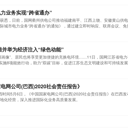
进绿色低碳经济发展，奏响人与自然和谐共生的乐章。
力业务实现“跨省通办”
获悉，日前，国网衢州供电公司推动福建南平、江西上饶、安徽黄山供电
际城市电力业务“跨省通办”的通知》，通过建立即时响应、联席会议、免
线下“异地办理、一次办成”，提升民众跨省办电的便利度，优化电力营商
措并举为经济注入“绿色动能”
据画像”、居民也将享受更加便捷的充换电环境……11日，国网江苏省电
过实施8项能效行动，助力“双碳”目标，促进江苏生态文明建设和可持续发
网公司(巴西)2020社会责任报告》
时间5月6日，《中国国家电网公司(巴西)2020社会责任报告》在巴西
地化经营，深入推进国际化业务高质量发展。