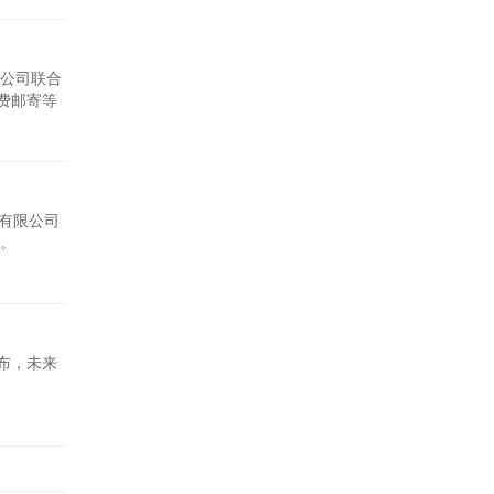
公司联合
费邮寄等
环境，实现
力有限公司
展。
发布，未来