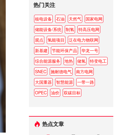
热门关注
核电设备
石油
天然气
国家电网
储能设备/系统
制氢
特高压电网
观点
氢能项目
泛在电力物联网
新基建
节能环保产品
华龙一号
综合能源服务
地热
储氢
特变电工
SNEC
施耐德电气
南方电网
大国重器
智慧能源
一带一路
OPEC
油价
双碳目标
热点文章