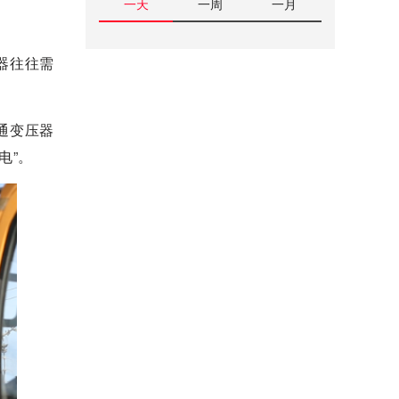
一天
一周
一月
器往往需
通变压器
电”。