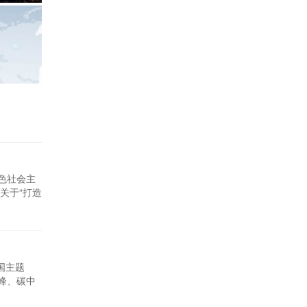
色社会主
关于“打造
地行动方
国主题
峰、碳中
力开展节