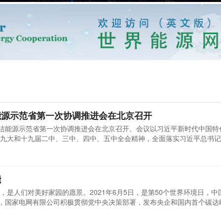
能源示范省第一次协调推进会在北京召开
清洁能源示范省第一次协调推进会在北京召开。会议以习近平新时代中国特
九大和十九届二中、三中、四中、五中全会精神，全面落实习近平总书记
指示，锚定碳达峰、碳中和目标任务，积极推动落实国家清洁能源产业高
能
，是人们对美好家园的愿景。2021年6月5日，是第50个世界环境日，中
来，国家电网有限公司积极贯彻党中央决策部署，发布央企和国内首个碳达
能源为主体的新型电力系统，全力消纳清洁能源，深入推进电能替代，大