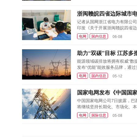
能减排，实施全面环境管理，促
浙闽赣皖四省边际城市电
记者从国网浙江省电力有限公司
印发《关于开展浙闽赣皖四省边
机制，实现17项电力业务线上
电网
国内信息
06-08
四地供电服务协同联动发展。
助力“双碳”目标 江苏多
能源领域碳排放将拥有权威“数
发布“优能”能效服务品牌，通
电网
国内信息
05-12
国家电网发布《中国国家电
中国国家电网公司7日披露，巴西
将继续坚持长期化、市场化、本
电网
国际信息
05-08