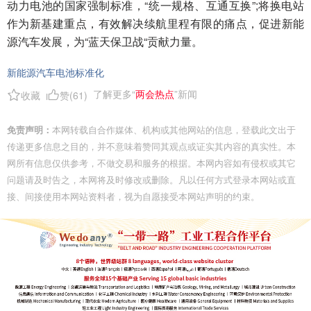
动力电池的国家强制标准，“统一规格、互通互换”;将换电站
作为新基建重点，有效解决续航里程有限的痛点，促进新能
源汽车发展，为“蓝天保卫战“贡献力量。
新能源汽车电池标准化
了解更多“
两会热点
”新闻
收藏
赞(
61
)
免责声明：
本网转载自合作媒体、机构或其他网站的信息，登载此文出于
传递更多信息之目的，并不意味着赞同其观点或证实其内容的真实性。本
网所有信息仅供参考，不做交易和服务的根据。本网内容如有侵权或其它
问题请及时告之，本网将及时修改或删除。凡以任何方式登录本网站或直
接、间接使用本网站资料者，视为自愿接受本网站声明的约束。