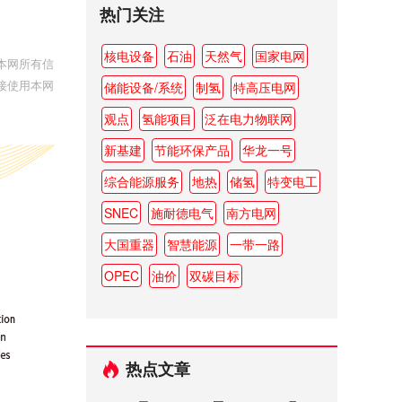
热门关注
核电设备
石油
天然气
国家电网
本网所有信
接使用本网
储能设备/系统
制氢
特高压电网
观点
氢能项目
泛在电力物联网
新基建
节能环保产品
华龙一号
综合能源服务
地热
储氢
特变电工
SNEC
施耐德电气
南方电网
大国重器
智慧能源
一带一路
OPEC
油价
双碳目标
热点文章