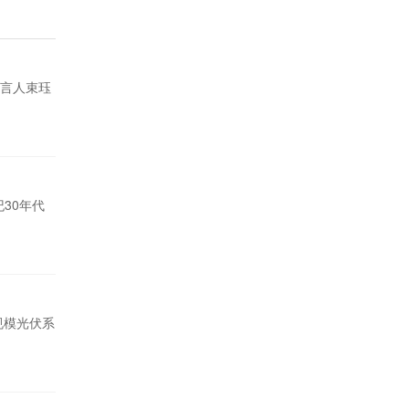
言人束珏
纪30年代
规模光伏系