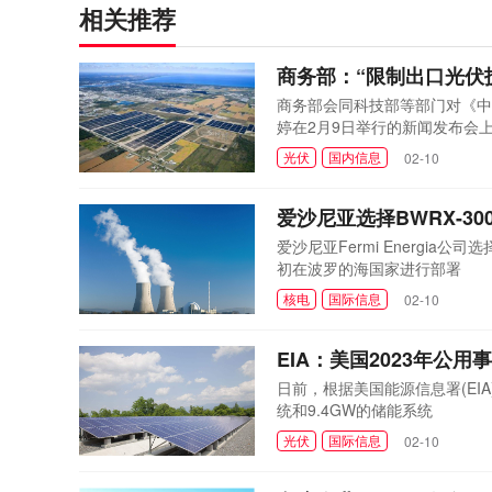
相关推荐
商务部：“限制出口光伏
商务部会同科技部等部门对《中
婷在2月9日举行的新闻发布会
光伏
国内信息
02-10
爱沙尼亚选择BWRX-3
爱沙尼亚Fermi Energia
初在波罗的海国家进行部署
核电
国际信息
02-10
EIA：美国2023年公用
日前，根据美国能源信息署(EI
统和9.4GW的储能系统
光伏
国际信息
02-10