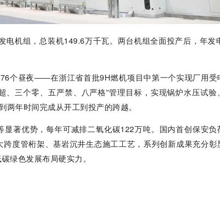
电机组，总装机149.6万千瓦。两台机组全面投产后，年发电
76个昼夜——在浙江省首批9H燃机项目中第一个实现厂用受
不超、三个零、五严禁、八严格”管理目标，实现锅炉水压试验
不到两年时间完成从开工到投产的跨越。
等显著优势，每年可减排二氧化碳122万吨。国内首创保安负
大跨度管桁架、基岩沉井生态施工工艺，系列创新成果充分彰
低碳绿色发展布局硬实力。