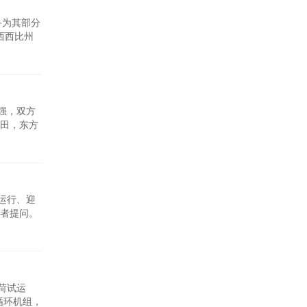
备为其部分
密西西比州
于州界附
ok模型。
强，双方
田，东方
对东方电
手打造了
运行、迎
记者提问。
三个方面成
同比分别
荷试运
循环机组，