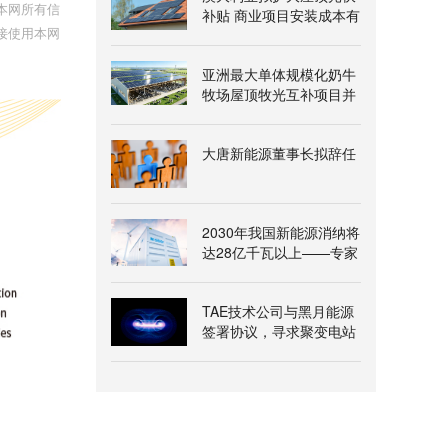
本网所有信
补贴 商业项目安装成本有
接使用本网
望降两成
亚洲最大单体规模化奶牛
牧场屋顶牧光互补项目并
网发电
大唐新能源董事长拟辞任
2030年我国新能源消纳将
达28亿千瓦以上——专家
解读《新型电力系统建
设“十五五”规划》
TAE技术公司与黑月能源
签署协议，寻求聚变电站
氦-3燃料供应