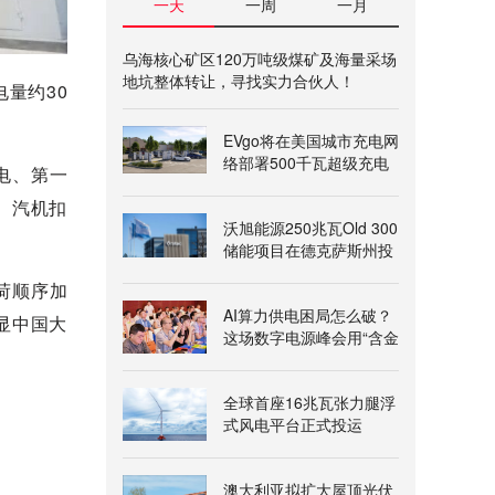
一天
一周
一月
乌海核心矿区120万吨级煤矿及海量采场
地坑整体转让，寻找实力合伙人！
量约30
EVgo将在美国城市充电网
络部署500千瓦超级充电
电、第一
桩
、汽机扣
沃旭能源250兆瓦Old 300
储能项目在德克萨斯州投
运
荷顺序加
AI算力供电困局怎么破？
显中国大
这场数字电源峰会用“含金
量”给出答案
全球首座16兆瓦张力腿浮
式风电平台正式投运
澳大利亚拟扩大屋顶光伏