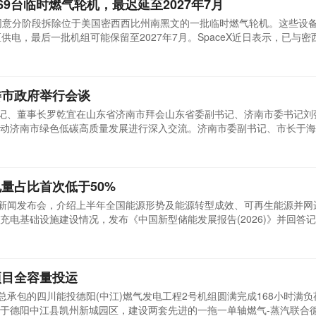
除69台临时燃气轮机，最迟延至2027年7月
)已同意分阶段拆除位于美国密西西比州南黑文的一批临时燃气轮机。这些设
园区供电，最后一批机组可能保留至2027年7月。SpaceX近日表示，已与
南黑文电力设施内全部69台移动式燃气轮机的时间安排。南黑文站点位
us 2数据中心相邻。Colossus系列设施主要用于训练和运行xAI公司的Gr
委市政府举行会谈
书记、董事长罗乾宜在山东省济南市拜会山东省委副书记、济南市委书记刘
动济南市绿色低碳高质量发展进行深入交流。济南市委副书记、市长于海
军参加会谈。罗乾宜感谢山东省委、省政府和济南市委、市政府长期以来
方电气集团与济南市合作源远流长，双方以黄台电厂7号机组为起点，携
量占比首次低于50%
行新闻发布会，介绍上半年全国能源形势及能源转型成效、可再生能源并网
充电基础设施建设情况，发布《中国新型储能发展报告(2026)》并回答
司长邢翼腾就2026年上半年全国能源形势作简要介绍。重点介绍了以下
提升。上半年，国内油气供应总体平稳有序，规上工业原油、天然气产量
项目全容量投运
总承包的四川能投德阳(中江)燃气发电工程2号机组圆满完成168小时满负
于德阳中江县凯州新城园区，建设两套先进的一拖一单轴燃气-蒸汽联合