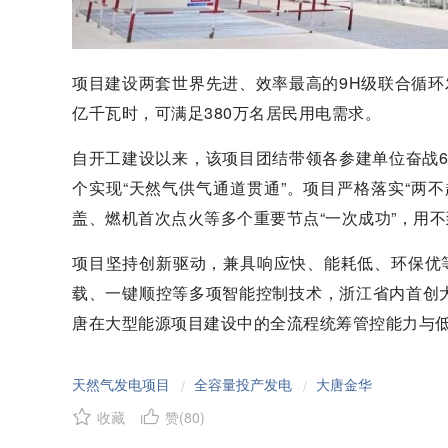
项目建设两套世界先进、效率最高的9H级联合循环发
亿千瓦时，可满足380万名居民用电需求。
自开工建设以来，该项目团结带领各参建单位奋战6
个实现“天然气供气通道贯通”。项目严格落实“两
盖、燃机首次点火等多个重要节点“一次成功”，用
项目坚持创新驱动，兼具响应快、能耗低、环保优
载、一键顺控等多项智能控制技术，浙江省内首创
唐在大型能源项目建设中的全流程统筹管控能力与
天然气发电项目
全容量投产发电
大唐金华
/
/
收藏
赞(
80
)