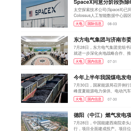
SpaceX同意分阶段拆
太空探索技术公司(SpaceX
Colossus人工智能数据中心
环境质量部达成协议，明确拆除
火电
国际信息
08-03
近，与田纳西州孟菲斯的Coloss
公司还已同意在...
东方电气集团与济南市
7月28日，东方电气集团党组
就进一步深化央地战略合作、推
电气集团党组成员、副总经理王
火电
国内信息
07-31
气集团的关心支持，他表示，东
新中国首台自主研...
今年上半年我国煤电发电
7月30日，国家能源局召开例
峰度夏能源电力保供、电动汽车
会上，国家能源局发展规划司副
火电
国内信息
07-30
效：一是能源安全保障能力稳步
增长0.9%和1.6%;...
德阳（中江）燃气发电
7月28日，中国能建西南院牵头
行，项目全面建成投产。项目位