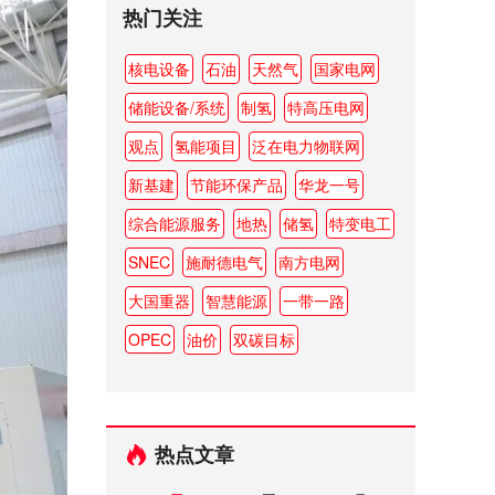
热门关注
核电设备
石油
天然气
国家电网
储能设备/系统
制氢
特高压电网
观点
氢能项目
泛在电力物联网
新基建
节能环保产品
华龙一号
综合能源服务
地热
储氢
特变电工
SNEC
施耐德电气
南方电网
大国重器
智慧能源
一带一路
OPEC
油价
双碳目标
热点文章