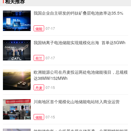
相关推荐
我国企业自主研发的钙钛矿叠层电池效率达35.5%
07-17
储能
我国钠离子电池储能实现规模化出海 首单达5GWh
07-17
荷兰
欧洲能源公司在丹麦投运两处电池储能项目，总规模
达38MW/152MWh
07-15
丹麦
川南地区首个规模化山地储能电站转入商业运营
07-15
储能
施耐德电气：全场景布局光储直柔，全周期赋能能源