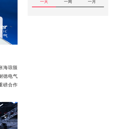
一天
一周
一月
裁张海琼颁
耐德电气
次重磅合作