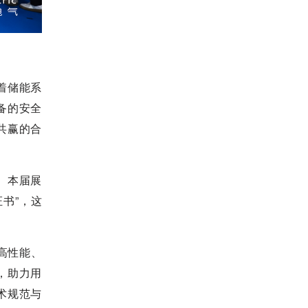
着储能系
备的安全
、共赢的合
。本届展
证书”，这
积高性能、
，助力用
技术规范与