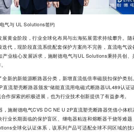
气与 UL Solutions签约
发展黄金阶段，行业全球化布局与出海拓展需求持续攀升。随
级迭代，现阶段直流系统配套保护方案尚不完善，直流电气设
核心发展诉求，施耐德电气与UL Solutions秉持共创
作。
了全新的新能源断路器分类，新增直流低倍率磁脱扣保护类别
NE U 2P直流塑壳断路器颁发“储能直流用电磁式断路器UL489认证
域合作探索的积极进展，也为行业技术创新提供了有益参考。
施耐德电气CVS DC NE U 2P直流塑壳断路器凭借小体
决行业长期面临的保护盲区、继电器粘连和熔断器干烧等难题
utions全球化认证体系，该系列产品可适配全球不同区域的