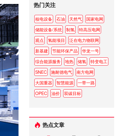
热门关注
核电设备
石油
天然气
国家电网
储能设备/系统
制氢
特高压电网
观点
氢能项目
泛在电力物联网
新基建
节能环保产品
华龙一号
综合能源服务
地热
储氢
特变电工
SNEC
施耐德电气
南方电网
大国重器
智慧能源
一带一路
OPEC
油价
双碳目标
热点文章