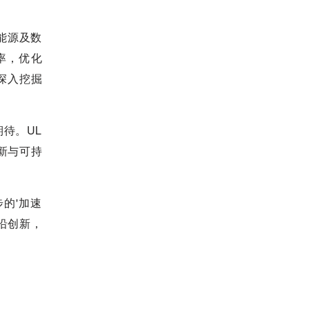
能源及数
率，优化
深入挖掘
期待。UL
新与可持
的'加速
前沿创新，