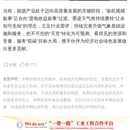
当前，能源产业处于迈向高质量发展的关键阶段，“装机规模
叙事”正在向“度电收益叙事”过渡。墨迹天气将持续秉持“让未
知可先知”的理念，立足行业需求，持续完善升级气象基础设
施和服务，把不可控的“天意”转化为可预测、看得见的资源和
变量，服务“双碳”目标大局，携手伙伴为经济社会绿色发展做
出更多贡献。
收藏
赞(
77
)
免责声明：
本网转载自合作媒体、机构或其他网站的信息，登载此文出于
传递更多信息之目的，并不意味着赞同其观点或证实其内容的真实性。本
网所有信息仅供参考，不做交易和服务的根据。本网内容如有侵权或其它
问题请及时告之，本网将及时修改或删除。凡以任何方式登录本网站或直
接、间接使用本网站资料者，视为自愿接受本网站声明的约束。