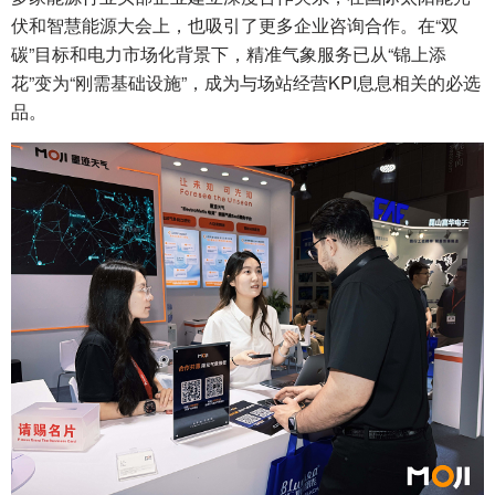
伏和智慧能源大会上，也吸引了更多企业咨询合作。在“双
碳”目标和电力市场化背景下，精准气象服务已从“锦上添
花”变为“刚需基础设施”，成为与场站经营KPI息息相关的必选
品。