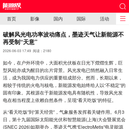
首页
影像
国内
国际
活动
破解风光电功率波动痛点，墨迹天气让新能源不
再受制“天意”
2026-06-03 17:49 阅读：
2180
如今，在户外环境中，大面积光伏板在日光下熠熠生辉，巨
型风轮亦成为醒目的出片背景。风光发电已悄然融入日常生
活，成为我国电力供应的重要组成部分。然而，长期以来，
相较于传统的火电与核电，新能源发电始终给人以“不稳定”的
固有印象。其根源在于新能源发电具有随机性，导致风光发
电在相当程度上依赖自然条件，呈现“看天吃饭”的特征。
从“看天吃饭”到“算天经营”，气象服务发挥着关键作用。6月3
日，第十九届国际太阳能光伏和智慧能源(上海)大会暨展览会
(SNEC 2026)如期举办，墨迹天气携“ElectroMetis”电灵能源