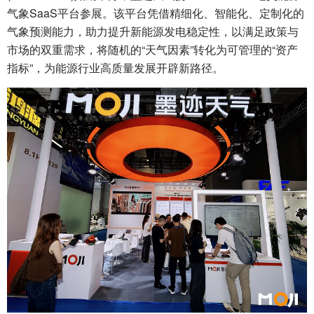
气象SaaS平台参展。该平台凭借精细化、智能化、定制化的
气象预测能力，助力提升新能源发电稳定性，以满足政策与
市场的双重需求，将随机的“天气因素”转化为可管理的“资产
指标”，为能源行业高质量发展开辟新路径。