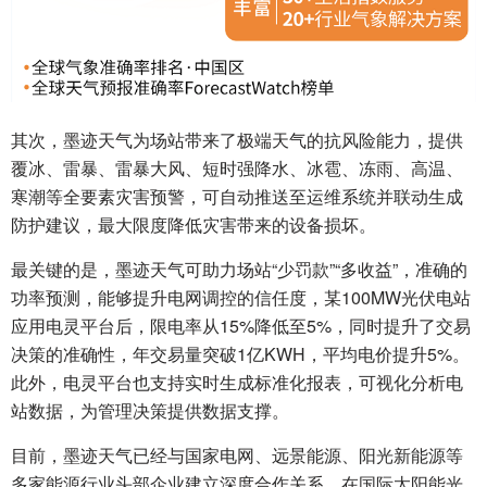
其次，墨迹天气为场站带来了极端天气的抗风险能力，提供
覆冰、雷暴、雷暴大风、短时强降水、冰雹、冻雨、高温、
寒潮等全要素灾害预警，可自动推送至运维系统并联动生成
防护建议，最大限度降低灾害带来的设备损坏。
最关键的是，墨迹天气可助力场站“少罚款”“多收益”，准确的
功率预测，能够提升电网调控的信任度，某100MW光伏电站
应用电灵平台后，限电率从15%降低至5%，同时提升了交易
决策的准确性，年交易量突破1亿KWH，平均电价提升5%。
此外，电灵平台也支持实时生成标准化报表，可视化分析电
站数据，为管理决策提供数据支撑。
目前，墨迹天气已经与国家电网、远景能源、阳光新能源等
多家能源行业头部企业建立深度合作关系，在国际太阳能光