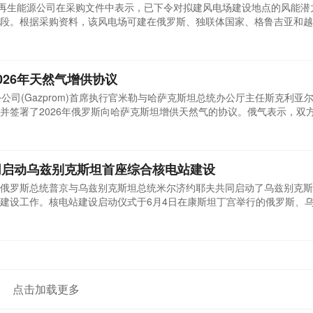
可再生能源公司在采购文件中表示，已下令对拟建风电场建设地点的风能潜
段。根据采购资料，该风电场可建在俄罗斯、独联体国家、格鲁吉亚和越
、确定场地内发电设施的最佳位置以及装机容量利用率等关键指标。该项
子能可再生能源股份公司成立于2017年，前身为NovaWind，旨在整合
026年天然气增供协议
公司(Gazprom)首席执行官米勒与哈萨克斯坦总统办公厅主任斯克利亚
并签署了2026年俄罗斯向哈萨克斯坦增供天然气的协议。俄气表示，双
指出俄气为确保向哈萨克斯坦可靠供应天然气及加强中亚能源安全做出了
坦政府已签署战略合作协议。...
同启动乌兹别克斯坦首座综合核电站建设
俄罗斯总统普京与乌兹别克斯坦总统米尔济约耶夫共同启动了乌兹别克斯
建设工作。核电站建设启动仪式于6月4日在康斯坦丁宫举行的俄罗斯、
统通过视频连线参加了仪式。建设综合核电站是俄罗斯与乌兹别克斯坦的
同一场址同时建设小型和大功率核电站。这座综合核电站将包括两台基于V