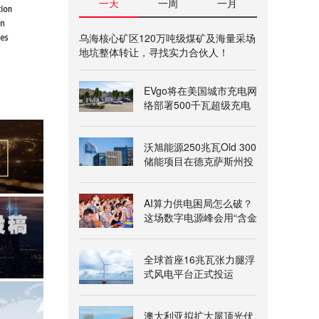
一天
一周
一月
乌海核心矿区120万吨级煤矿及海量采场
地坑整体转让，寻找实力合伙人！
EVgo将在美国城市充电网
络部署500千瓦超级充电
桩
沃旭能源250兆瓦Old 300
储能项目在德克萨斯州投
运
AI算力供电困局怎么破？
这场数字电源峰会用“含金
量”给出答案
全球首座16兆瓦张力腿浮
式风电平台正式投运
澳大利亚拟扩大屋顶光伏