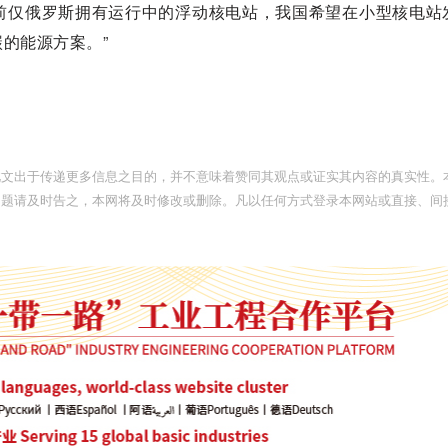
前仅俄罗斯拥有运行中的浮动核电站，我国希望在小型核电站
的能源方案。”
此文出于传递更多信息之目的，并不意味着赞同其观点或证实其内容的真实性。
问题请及时告之，本网将及时修改或删除。凡以任何方式登录本网站或直接、间