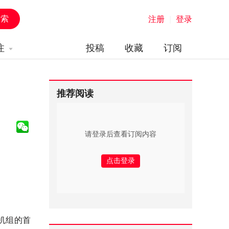
注册
|
登录
注
投稿
收藏
订阅
推荐阅读
请登录后查看订阅内容
机组的首