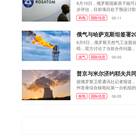
6月10日，俄罗斯国家原子能
步评估，目前项目处于预设计阶
承包商将负责计算风电场年产量
风电
国际信息
06-11
容量为300兆瓦。俄罗斯国家原
原子能公司的风能...
俄气与哈萨克斯坦签署2
6月5日，俄罗斯天然气工业股份
晤，双方讨论了当前合作问题，
在天然气领域的战略伙伴关系，
油气
国际信息
06-05
献。2023年，俄气与哈萨克斯
普京与米尔济约耶夫共
据俄罗斯卫星通讯社记者报道，
州首座综合核电站第一台机组的
坦领导人会晤期间进行。两国总
核电
国际信息
06-05
项目。其独特之处在于，首次在
1000反...