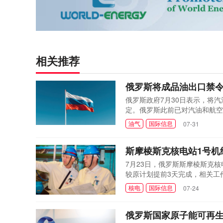
相关推荐
俄罗斯将成品油出口禁令延
俄罗斯政府7月30日表示，将汽
定。俄罗斯此前已对汽油和航空
俄罗斯多座炼油厂遭无人机袭击
油气
国际信息
07-31
汽油、柴油、船用燃料油和瓦斯
项限制;部分燃料仍可...
斯摩棱斯克核电站1号机
7月23日，俄罗斯斯摩棱斯克核
较原计划提前3天完成，相关工
(Rosenergoatom)，该
核电
国际信息
07-24
了主设备和辅助设备的大量检修
本次检修的重点之一是实施反...
俄罗斯国家原子能可再生