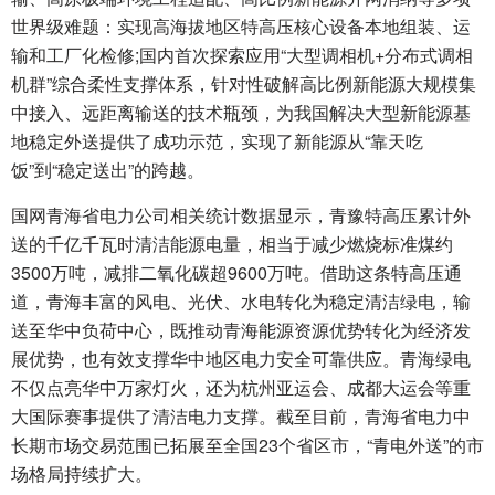
世界级难题：实现高海拔地区特高压核心设备本地组装、运
输和工厂化检修;国内首次探索应用“大型调相机+分布式调相
机群”综合柔性支撑体系，针对性破解高比例新能源大规模集
中接入、远距离输送的技术瓶颈，为我国解决大型新能源基
地稳定外送提供了成功示范，实现了新能源从“靠天吃
饭”到“稳定送出”的跨越。
国网青海省电力公司相关统计数据显示，青豫特高压累计外
送的千亿千瓦时清洁能源电量，相当于减少燃烧标准煤约
3500万吨，减排二氧化碳超9600万吨。借助这条特高压通
道，青海丰富的风电、光伏、水电转化为稳定清洁绿电，输
送至华中负荷中心，既推动青海能源资源优势转化为经济发
展优势，也有效支撑华中地区电力安全可靠供应。青海绿电
不仅点亮华中万家灯火，还为杭州亚运会、成都大运会等重
大国际赛事提供了清洁电力支撑。截至目前，青海省电力中
长期市场交易范围已拓展至全国23个省区市，“青电外送”的市
场格局持续扩大。