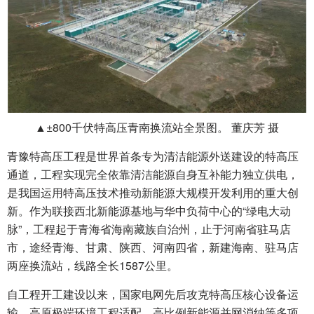
▲±800千伏特高压青南换流站全景图。 董庆芳 摄
青豫特高压工程是世界首条专为清洁能源外送建设的特高压
通道，工程实现完全依靠清洁能源自身互补能力独立供电，
是我国运用特高压技术推动新能源大规模开发利用的重大创
新。作为联接西北新能源基地与华中负荷中心的“绿电大动
脉”，工程起于青海省海南藏族自治州，止于河南省驻马店
市，途经青海、甘肃、陕西、河南四省，新建海南、驻马店
两座换流站，线路全长1587公里。
自工程开工建设以来，国家电网先后攻克特高压核心设备运
输、高原极端环境工程适配、高比例新能源并网消纳等多项