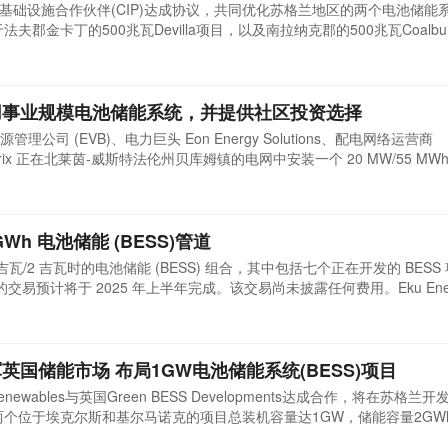
基础设施合作伙伴(CIP)达成协议，共同优化苏格兰地区的两个电池储能
夫郡金卡丁的500兆瓦Devilla项目，以及南拉纳克郡的500兆瓦Coalbur
S开发商Alcemi联合开发，并于今年1月达成最终投资决定。此前，苏格兰
目的规划许可，预计2027年10月投入使用。Coalburn 2项目则于2024年1月
bu
用事业规模电池储能系统，并提供社区投资选择
司 (EVB)、电力巨头 Eon Energy Solutions、配电网络运营商
 Entrix 正在北莱茵-威斯特法伦州贝库姆镇的电网中安装一个 20 MW/55 MW
为多达500名贝库姆居民提供向BESS投资500欧元至25,000欧元的机会，
他参与者可获得3%的利息。这笔为期七年的合格次级贷款面向居民开放，如
 GWh 电池储能 (BESS)管道
 1 吉瓦/2 吉瓦时的电池储能 (BESS) 组合，其中包括七个正在开发的 BES
rgy 的交易预计将于 2025 年上半年完成。该交易尚未披露任何费用。Eku Ene
、建设和管理电池储能系统 (BESS) 项目。该公司的运营组合包括位
 Maldon 电池储能系统 (BESS)，该系统已于 2024 年秋季全面投入商业运
les进军英国储能市场 布局1GW电池储能系统(BESS)项目
newables与英国Green BESS Developments达成合作，将在苏格兰
这两个位于埃克尔斯和基尔马诺克的项目总装机容量达1GW，储能容量2GW
在连接苏格兰与英格兰的关键输电走廊，具有提升电网可靠性和支持能源转