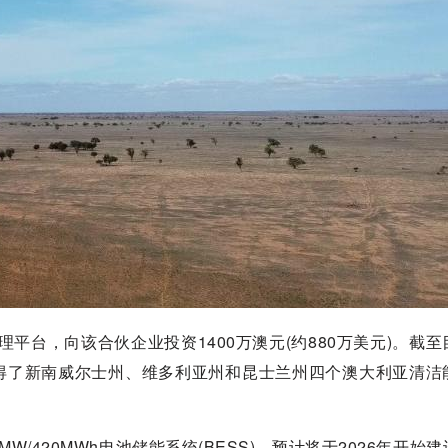
管理平台，向该合伙企业投资1400万澳元(约880万美元)。截
并获得了新南威尔士州、维多利亚州和昆士兰州四个澳大利亚清洁
MW/420MWh电池储能系统(BESS)，预计将于2026年开始