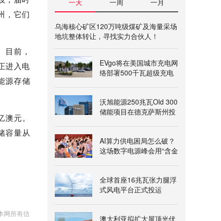
一天
一周
一月
州，它们
乌海核心矿区120万吨级煤矿及海量采场
地坑整体转让，寻找实力合伙人！
W。目前，
EVgo将在美国城市充电网
，正进入电
络部署500千瓦超级充电
能源存储
桩
沃旭能源250兆瓦Old 300
储能项目在德克萨斯州投
3亿澳元。
运
储容量从
AI算力供电困局怎么破？
这场数字电源峰会用“含金
量”给出答案
全球首座16兆瓦张力腿浮
式风电平台正式投运
本网所有信
澳大利亚拟扩大屋顶光伏