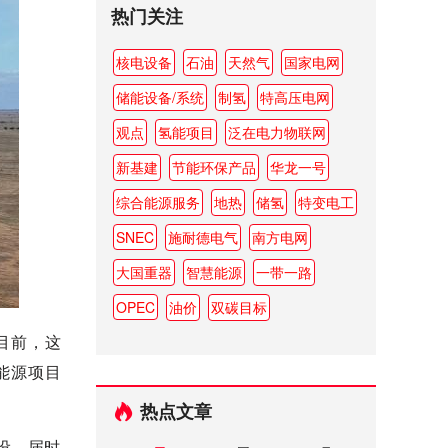
热门关注
核电设备
石油
天然气
国家电网
储能设备/系统
制氢
特高压电网
观点
氢能项目
泛在电力物联网
新基建
节能环保产品
华龙一号
综合能源服务
地热
储氢
特变电工
SNEC
施耐德电气
南方电网
大国重器
智慧能源
一带一路
OPEC
油价
双碳目标
至目前，这
能源项目
热点文章
建设，届时