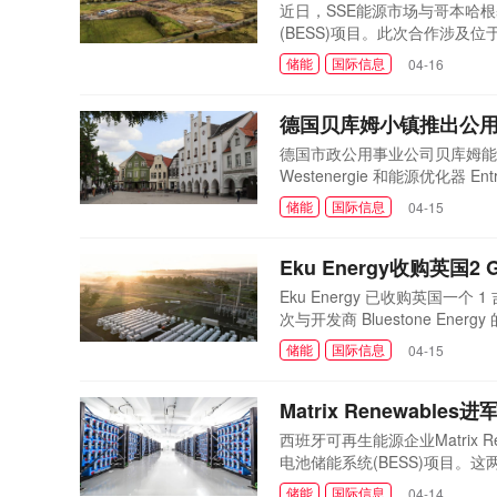
近日，SSE能源市场与哥本哈根
(BESS)项目。此次合作涉及位于法
目。这两个项目由CIP与BES
储能
国际信息
04-16
2023年12月批准Devilla项
计划2027年8月全面运营。Coal
德国贝库姆小镇推出公
德国市政公用事业公司贝库姆能源管理公
Westenergie 和能源优化器
能系统 BESS。项目合作伙伴将
储能
国际信息
04-15
可获得3.5%的投资利息，其
约，该贷款将在优先贷...
Eku Energy收购英国2
Eku Energy 已收购英国一个
次与开发商 Bluestone Ene
国、澳大利亚、意大利和日本开发
储能
国际信息
04-15
克斯郡的 40 兆瓦/40 兆瓦时的
Matrix Renewab
西班牙可再生能源企业Matrix Re
电池储能系统(BESS)项目。
2027年并网发电。项目选址
储能
国际信息
04-14