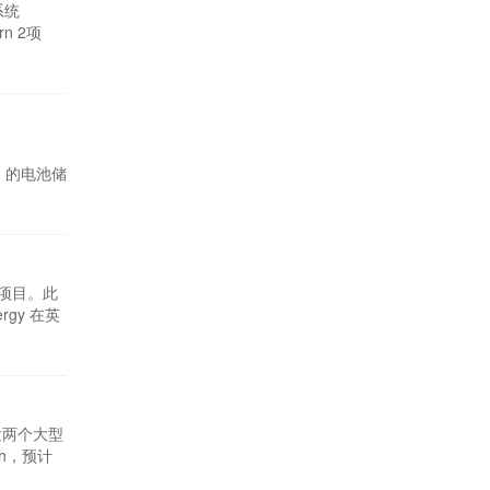
系统
n 2项
政府已于
获得许可，
h 的电池储
EVB客户
果居民违
S 项目。此
rgy 在英
于英国埃塞
营。Eku
开发两个大型
h，预计
型的战略价