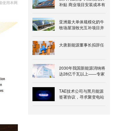
接使用本网
补贴 商业项目安装成本有
望降两成
亚洲最大单体规模化奶牛
牧场屋顶牧光互补项目并
网发电
大唐新能源董事长拟辞任
2030年我国新能源消纳将
达28亿千瓦以上——专家
解读《新型电力系统建
设“十五五”规划》
TAE技术公司与黑月能源
签署协议，寻求聚变电站
氦-3燃料供应