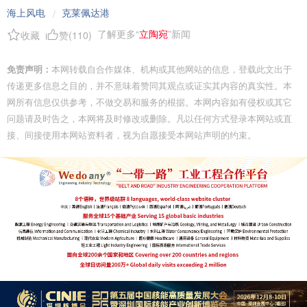
海上风电
克莱佩达港
/
了解更多“
立陶宛
”新闻
收藏
赞(
110
)
免责声明：
本网转载自合作媒体、机构或其他网站的信息，登载此文出于
传递更多信息之目的，并不意味着赞同其观点或证实其内容的真实性。本
网所有信息仅供参考，不做交易和服务的根据。本网内容如有侵权或其它
问题请及时告之，本网将及时修改或删除。凡以任何方式登录本网站或直
接、间接使用本网站资料者，视为自愿接受本网站声明的约束。