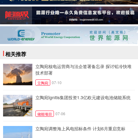
相关推荐
立陶宛核电运营商与法企签署备忘录 探讨铅冷快堆
技术部署
07-10
立陶宛
立陶宛Ignitis集团投资1.3亿欧元建设电池储能系统
07-06
储能项目
立陶宛调整海上风电招标条件 计划6月重启竞标