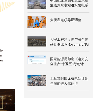
中国能建葛洲坝集团承建
孟底沟水电站引水发电系
统地下厂房岩锚梁开挖完
成
大唐发电领导层调整
大宇工程建设参与联合体
获莫桑比克Rovuma LNG
一期项目授标意向书
国家能源局印发《电力安
全生产“十五五”行动计
划》
土耳其阿库尤核电站计划
年底前进入试运行