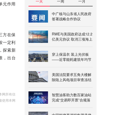
一天
一周
一月
单元作用
中广核与山东省人民政府
签署战略合作协议
RWE与美国政府达成12.2
三方在保
亿美元协议 取消三项海上
按一定利
风电租赁
，探索新
穿上保温衣 装上光伏板
准，出台
——近零能耗建筑年均节
能超三百万千瓦时
美国法院要求五角大楼解
除陆上风电项目审查冻结
本网所有信
智慧油客助力数百家油站
完成“交易即开票”合规落
接使用本网
地