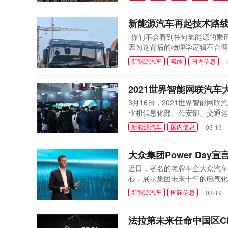
新能源汽车再起技术路
“你们不会看到任何氢能源的乘
因为这背后的物理学逻辑不合理
料电池技术应用前景的悲观预期
新能源汽车
氢能
国内信息
2021世界智能网联汽
3月16日，2021世界智能
业和信息化部、公安部、交通运
国际贸易促进委员会汽车行业分
新能源汽车
国内信息
03-19
发展成果展的总体方案。工业和
大众集团Power Da
近日，著名的老牌车企大众汽车集
心，展示集团未来十年的电气化
局、能源供能以及领先的产品阵
新能源汽车
国际信息
03-19
新一轮科技革命推动下，汽车行
向转型是坚决的、彻底的，也是
法拉第未来任命中国区C