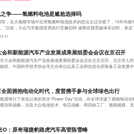
线之争——氢燃料电池是尴尬选择吗
用车，在大规模市场中应用氢燃料电池技术的想法太过乐观了，10年内都
。”日前，大众汽车集团首席执行官赫伯特·迪斯在接受媒体采访时，表达
。
03-21
车大会和新能源汽车产业发展成果展组委会会议在京召开
网联汽车大会和新能源汽车产业发展成果展组委会会议在北京召开。北京市人
输部、中国科学技术协会等主办单位以及工业和信息化部装备工业发展中
会等承办单位参加会议。会议审议了2021世界智能网联汽车大会和新能
信息化部党组成员、副部长辛国斌出席会议。
y宣言全面拥抱电动化时代，度普携手参与全球绿色出行
团举行了有史以来的首次“Power Day”活动，向全球传递了拥抱电动
规划和战略，涉及大众电池技术、电芯战略、再回收工厂、预期规模、充
容。围绕电力出行的庞大生态系统布局,向全球市场和合作伙伴释放强烈
业的发展格局、产业结构、商业模式正在发生深刻的颠覆性变革，大众的
深思熟虑的毅然前行。
EO：原奇瑞捷豹路虎汽车高管陈雪峰