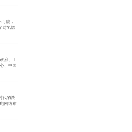
不可能，
了对氢燃
民政府、工
心、中国
源汽车产业
化时代的决
电网络布
的信号：在
新能源方