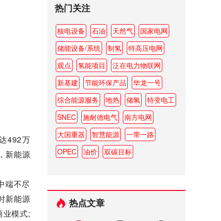
热门关注
核电设备
石油
天然气
国家电网
储能设备/系统
制氢
特高压电网
观点
氢能项目
泛在电力物联网
新基建
节能环保产品
华龙一号
综合能源服务
地热
储氢
特变电工
SNEC
施耐德电气
南方电网
大国重器
智慧能源
一带一路
492万
OPEC
油价
双碳目标
，新能源
中端不尽
时新能源
热点文章
业模式;