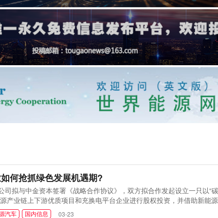
如何抢抓绿色发展机遇期?
，公司拟与中金资本签署《战略合作协议》，双方拟合作发起设立一只以“碳
源产业链上下游优质项目和充换电平台企业进行股权投资，并借助新能源
完成充换电数据平台的建设，构建全新的移动能源产业生态。
源汽车
国内信息
03-23