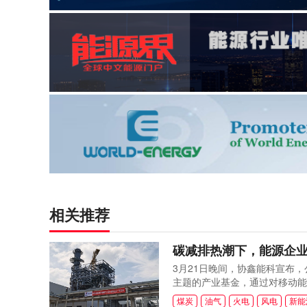
相关推荐
碳减排热潮下，能源企业
3月21日晚间，协鑫能科宣布
主题的产业基金，通过对移动能
平台实现向充换电平台的导流，
煤炭
油气
火电
风电
新能