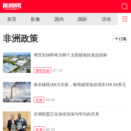
首页
影像
国内
国际
活动
非洲政策
订阅
博茨瓦纳即将为两个太阳能项目发起招标
07-12
博茨瓦纳
南非碳税法6月生效，每吨碳排放必须支付8.34美元
06-06
非洲
非洲联盟正在加倍加深与华为的关系
06-03
非洲