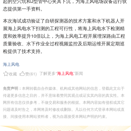
起的空穴坑和J型管中心夹具下沉，为海上风电场设备运行状
态提供第一手资料。
本次海试成功验证了自研探测器的技术方案和水下机器人开
展海上风电水下扫测的工程可行性，将海上风电水下检测精
度和效率提升10倍以上，为海上风电工程开展埋深路由工程
质量验收、水下作业全过程视频监控及后期运维开展定期巡
检提供了技术支持。
海上风电
了解更多“
海上风电
”新闻
收藏
赞(
61
)
免责声明：
本网转载自合作媒体、机构或其他网站的信息，登载此文出于
传递更多信息之目的，并不意味着赞同其观点或证实其内容的真实性。本
网所有信息仅供参考，不做交易和服务的根据。本网内容如有侵权或其它
问题请及时告之，本网将及时修改或删除。凡以任何方式登录本网站或直
接、间接使用本网站资料者，视为自愿接受本网站声明的约束。