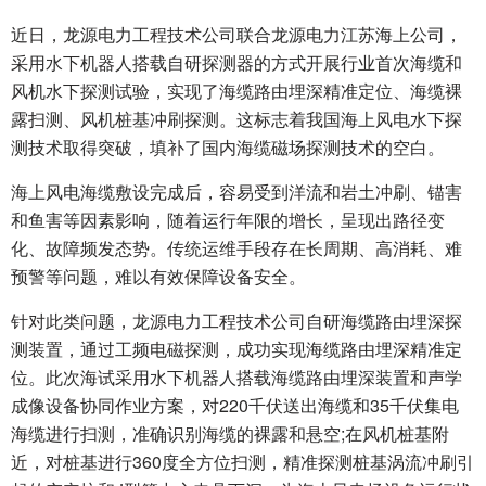
近日，龙源电力工程技术公司联合龙源电力江苏海上公司，
采用水下机器人搭载自研探测器的方式开展行业首次海缆和
风机水下探测试验，实现了海缆路由埋深精准定位、海缆裸
露扫测、风机桩基冲刷探测。这标志着我国海上风电水下探
测技术取得突破，填补了国内海缆磁场探测技术的空白。
海上风电海缆敷设完成后，容易受到洋流和岩土冲刷、锚害
和鱼害等因素影响，随着运行年限的增长，呈现出路径变
化、故障频发态势。传统运维手段存在长周期、高消耗、难
预警等问题，难以有效保障设备安全。
针对此类问题，龙源电力工程技术公司自研海缆路由埋深探
测装置，通过工频电磁探测，成功实现海缆路由埋深精准定
位。此次海试采用水下机器人搭载海缆路由埋深装置和声学
成像设备协同作业方案，对220千伏送出海缆和35千伏集电
海缆进行扫测，准确识别海缆的裸露和悬空;在风机桩基附
近，对桩基进行360度全方位扫测，精准探测桩基涡流冲刷引