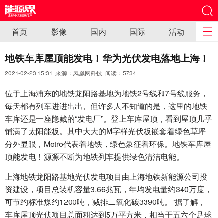
首页
影像
国内
国际
活动
地铁车库屋顶能发电！华为光伏发电落地上海！
2021-02-23 15:31 来源：凤凰网科技 阅读：
5734
位于上海浦东的地铁龙阳路基地为地铁2号线和7号线服务，
每天都有列车进进出出。但许多人不知道的是，这里的地铁
车库还是一座隐藏的“发电厂”。登上车库屋顶，看到屋顶几乎
铺满了太阳能板。其中大大的M字样光伏板嵌套着绿色草坪
分外显眼，Metro代表着地铁，绿色象征着环保。地铁车库屋
顶能发电！源源不断为地铁列车提供绿色清洁电能。
上海地铁龙阳路基地光伏发电项目由上海地铁新能源公司投
资建设，项目总装机容量3.66兆瓦，年均发电量约340万度，
可节约标准煤约1200吨，减排二氧化碳3390吨。”据了解，
车库屋顶光伏项目总面积达到5万平方米，相当于五六个足球