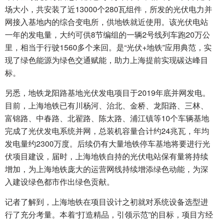
场大小，共安装了近13000个280瓦组件，所发的光伏电力并
网接入基地内的综合变电所，供地铁就近使用。该光伏电站
一年的发电量，大约可供8节编组的一辆2号线列车跑20万公
里，相当于行驶1560多个来回。是“光伏+地铁”应用典范，实
现了绿色能源为绿色交通赋能，助力上海提前实现碳达峰目
标。
另悉，地铁龙阳路基地光伏发电项目于2019年底并网发电。
目前，上海地铁已有川杨河、治北、金桥、龙阳路、三林、
富锦路、中春路、北翟路、陈太路、浦江镇等10个车辆基地
完成了光伏发电系统并网，总装机容量合计约24兆瓦，年均
发电量约2300万度。后续仍有大量地铁停车基地将要进行光
伏项目建设，届时，上海地铁自持的光伏电站保有量将持续
增加，为上海地铁庞大的运营网线持续增添绿色动能，为深
入建设绿色都市作出绿色贡献。
记者了解到，上海地铁在项目设计之初就对系统设备选型进
行了充分考量。本着“打造精品，引领示范”的目标，项目方经