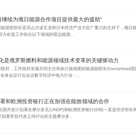
网
湖北竹山永久关停7座水电站保护堵河源生态
核电已成中国东部沿
解析氢能与储氢技术的发展前景
环保税改革：涉及到税收和企业利润
将继续为俄日能源合作项目提供最大的援助”
斯联邦能源部部长亚历山大诺瓦克和日本经济产业大臣广重川的主持下，俄日
方欢迎工作组在以下领域的双边能源...
R：数字化是俄罗斯燃料和能源领域技术变革的关键驱动力
斯联邦，工作组对发展共同主任和执行路线图的能源副部长Enerdzhinet国
参加了全体会议讨论会议数字经济中电力行业：...
署和欧洲投资银行正在加强在能效领域的合作
开发计划署在摩尔多瓦(UNDP)和欧洲投资银行(EIB)一直是经济部长
发计划署常驻代表之间讨论的主题摩尔多...