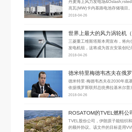
丹麦海上风力发电场&Oslash;
兆瓦(MW)卡内基路电池存储项目。&Os
2018-04-26
世界上最大的风力涡轮机（9.5
三菱重工维斯塔斯本周宣布，将向位于比
发电机组，这将成为首次安装创纪录的
2018-04-26
德米特里梅德韦杰夫在俄罗
德米特里·梅德韦杰夫在2030年
依据俄罗斯联邦总统弗拉基米尔普京
2018-04-26
ROSATOM的TVEL燃
TVEL股份公司，伊朗原子能组
的额外协议。该文件的目标是用VVER