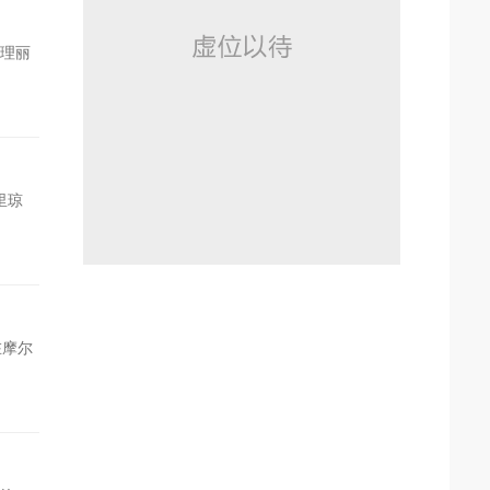
经理丽
加里琼
在摩尔