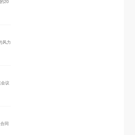
的20
W)风力
该会议
业合同