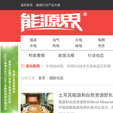
返回首页
|
能源行业产品大典
煤炭
油气
火电
电网
水电
风电
核电
光伏
时政要闻
政策法规
行业动态
滚动新闻：
中国电科院：利用5G技术完善能源互联网
江苏车牛山岛智能微电网验收投运
2018
当前位置：
首页
>
国际信息
因储能而智慧，为储能而创新——第五届国
土耳其能源和自然资源部长Be
低温冷凝技术助力大气污染防治，打造清洁
能源和自然资源部长Berat Al
碧桂园打造新能源汽车小镇 构筑电动汽车
中国国家能源局局长努尔白克力。阿