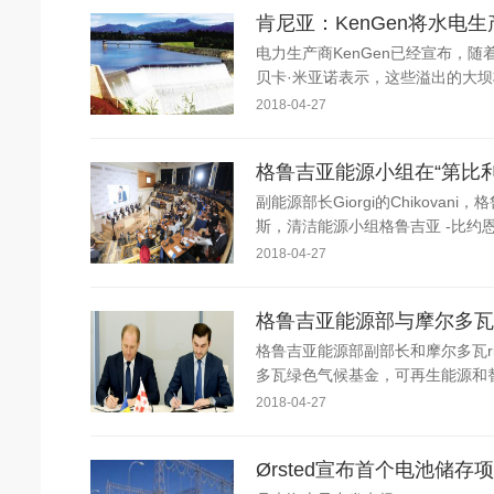
肯尼亚：KenGen将水电
电力生产商KenGen已经宣布，
贝卡·米亚诺表示，这些溢出的大坝将
2018-04-27
格鲁吉亚能源小组在“第比
副能源部长Giorgi的Chikovani，格
斯，清洁能源小组格鲁吉亚 -比约恩CEO和b
2018-04-27
格鲁吉亚能源部与摩尔多瓦
格鲁吉亚能源部副部长和摩尔多瓦ri
多瓦绿色气候基金，可再生能源和替
2018-04-27
Ørsted宣布首个电池储存