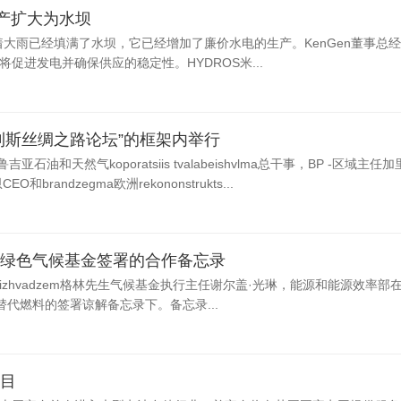
生产扩大为水坝
随着大雨已经填满了水坝，它已经增加了廉价水电的生产。KenGen董事总
促进发电并确保供应的稳定性。HYDROS米...
利斯丝绸之路论坛”的框架内举行
鲁吉亚石油和天然气koporatsiis tvalabeishvlma总干事，BP -区域主任
randzegma欧洲rekononstrukts...
绿色气候基金签署的合作备忘录
zhvadzem格林先生气候基金执行主任谢尔盖·光琳，能源和能源效率部
代燃料的签署谅解备忘录下。备忘录...
项目