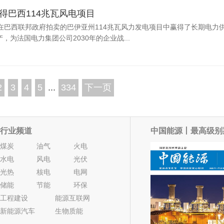
lles赢得巴西114兆瓦风电项目
les宣布，它在巴西联邦政府拍卖的巴伊亚州114兆瓦风力发电项目中赢得了长期电力
产，为法国电力集团公司2030年的企业战...
2
3
4
5
...
334
下一页
行业频道
中国能源丨最高级别
煤炭
油气
火电
水电
风电
光伏
光热
核电
电网
储能
节能
环保
工程建设
能源互联网
新能源汽车
生物质能