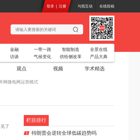
登录
|
注册
与我互动
在线投稿
金融
一带一路
智能制造
全景在线
访谈
气候变化
供给侧改革
产品大典
观点
视频
学术精选
化的并网微电网运营模式
务工业互联网平台”
开
2018中国烘干创新大会
共聚一堂
栏目排行
会见了
电站生态基流工程设计项目
特朗普会逆转全球低碳趋势吗