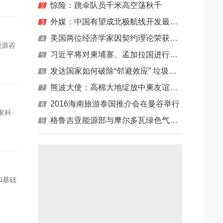
惊险：跳伞队员千米高空荡秋千
海地区主力清洁能源
外媒：中国有望成北极航线开发最大受益者
等经济问题
美国两位经济学家因契约理论荣获诺奖
能源咨
习近平将对柬埔寨、孟加拉国进行国事访问
并出席在印度果阿举行的金砖国家领导人第八次会晤
发达国家如何破除“邻避效应” 垃圾厂利益共享
熊波大使：高棉大地绽放中柬友谊之花
2016海南旅游泰国推介会在曼谷举行
家科
格鲁吉亚能源部与摩尔多瓦绿色气候基金签署的合作备忘录
和基础