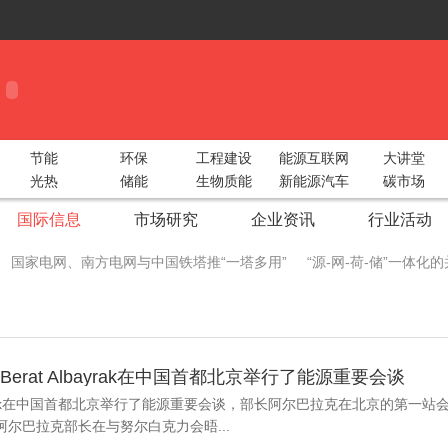
节能
环保
工程建设
能源互联网
大讲堂
光热
储能
生物质能
新能源汽车
碳市场
国际信息
市场研究
企业资讯
行业活动
国家电网、南方电网与中国铁塔推“一塔多用”
“源-网-荷-储”一体
 China Utility Week圆满收官！
智光电气携手阿里云构建“综合能源大服
际储能峰会重磅出击！
2018中部太阳能光伏展湖北地区动员会圆满召
rat Albayrak在中国首都北京举行了能源重要会谈
型绿色工业
广州新能源汽车生态产业链展5月9日开幕 各大领军企业
bayrak在中国首都北京举行了能源重要会谈，部长阿尔巴拉克在北京的第一站
生态圈
新疆兵团推广太阳能电子自动化节水灌溉
成都院中标鱼跳水
尔巴拉克部长在与努尔白克力会晤...