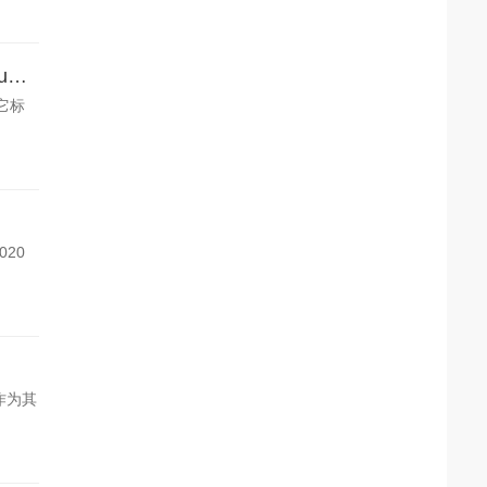
俄罗斯和土耳其总统弗拉基米尔普京和雷杰普塔伊普埃尔多安开始大规模建设Akkuyu核电站
。它标
020
s作为其