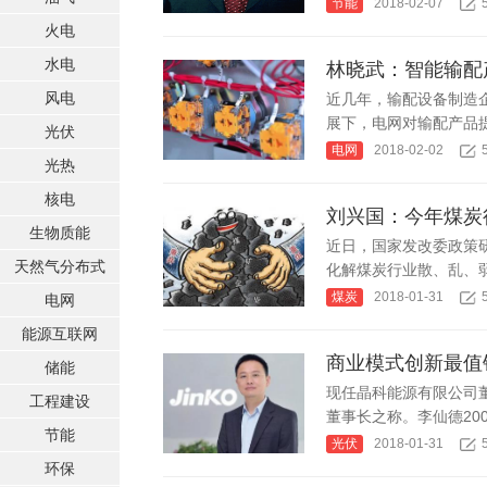
节能
2018-02-07
国家电网入局区块链 打造国家级能源互联网
湖北竹山
火电
何仲辉:让高质量成为水电发展的新旗帜
解析氢能与储
水电
林晓武：智能输配
风电
近几年，输配设备制造
展下，电网对输配产品提
光伏
电网
2018-02-02
光热
核电
刘兴国：今年煤炭
生物质能
近日，国家发改委政策
天然气分布式
化解煤炭行业散、乱、弱
煤炭
2018-01-31
电网
能源互联网
商业模式创新最值
储能
现任晶科能源有限公司
工程建设
董事长之称。李仙德2001
节能
光伏
2018-01-31
环保