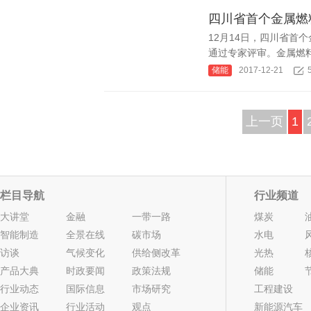
四川省首个金属燃
12月14日，四川省首
通过专家评审。金属燃料
储能
2017-12-21
上一页
1
栏目导航
行业频道
大讲堂
金融
一带一路
煤炭
智能制造
全景在线
碳市场
水电
访谈
气候变化
供给侧改革
光热
产品大典
时政要闻
政策法规
储能
行业动态
国际信息
市场研究
工程建设
企业资讯
行业活动
观点
新能源汽车