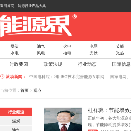
返回首页
|
能源行业产品大典
煤炭
油气
火电
电网
节能
水电
风电
核电
光伏
光热
时政要闻
政策法规
行业动态
国际信息
滚动新闻：
中国电科院：利用5G技术完善能源互联网
国家电网、
江苏车牛山岛智能微电网验收投运
2018 China Uti
当前位置：
首页
>
观点
因储能而智慧，为储能而创新——第五届国际储能峰会
杜祥琬：节能增效
低温冷凝技术助力大气污染防治，打造清洁型绿色工业
行业频道
正值年初，各大能源企业
煤炭
碧桂园打造新能源汽车小镇 构筑电动汽车生态圈
新疆
现，节能降耗提质增效(下
油气