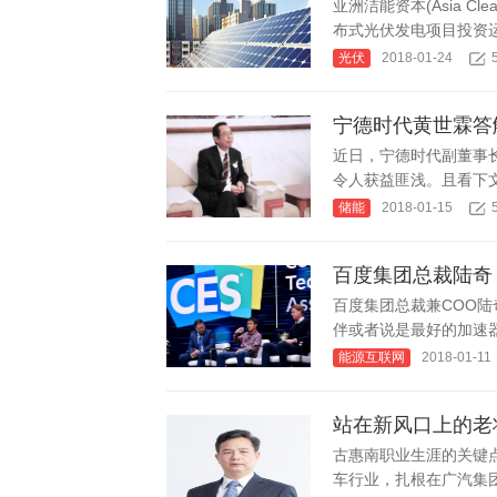
亚洲洁能资本(Asia Cl
布式光伏发电项目投资运
光伏
2018-01-24
宁德时代黄世霖答
近日，宁德时代副董事
令人获益匪浅。且看下文
储能
2018-01-15
百度集团总裁陆奇
百度集团总裁兼COO陆
伴或者说是最好的加速器
能源互联网
2018-01-11
站在新风口上的老
古惠南职业生涯的关键
车行业，扎根在广汽集团