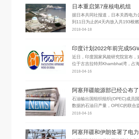
日本重启第7座核电机组
据日本共同社报道，日本关西电力公
到11日为止的4天内放入共193根
2018-04-18
印度计划2022年前完成5
近日，印度国家风能研究院宣布，邀
位于古吉拉特邦Khambhat湾，占
2018-04-16
阿塞拜疆能源部已经公布了2
石油输出国组织组织(OPEC)成
数据的石油日产量，OPEC的联合
2018-04-16
阿塞拜疆和伊朗签署了电力