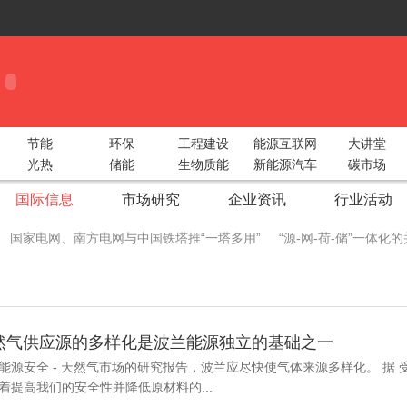
节能
环保
工程建设
能源互联网
大讲堂
光热
储能
生物质能
新能源汽车
碳市场
国际信息
市场研究
企业资讯
行业活动
国家电网、南方电网与中国铁塔推“一塔多用”
“源-网-荷-储”一体
 China Utility Week圆满收官！
智光电气携手阿里云构建“综合能源大服
际储能峰会重磅出击！
2018中部太阳能光伏展湖北地区动员会圆满召
：天然气供应源的多样化是波兰能源独立的基础之一
型绿色工业
广州新能源汽车生态产业链展5月9日开幕 各大领军企业
能源安全 - 天然气市场的研究报告，波兰应尽快使气体来源多样化。 据 
生态圈
新疆兵团推广太阳能电子自动化节水灌溉
成都院中标鱼跳水
着提高我们的安全性并降低原材料的...