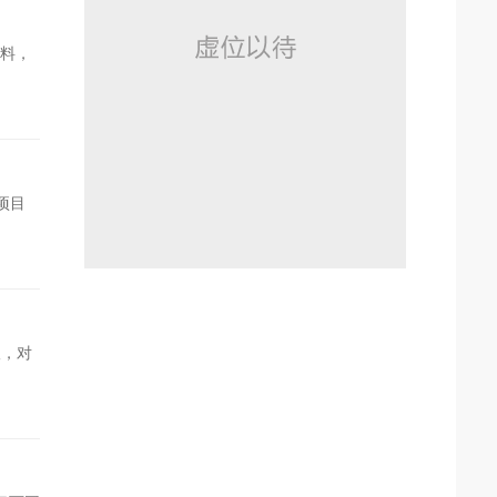
燃料，
项目
议，对