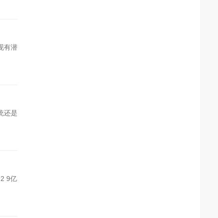
现有潜
统还是
2 9亿