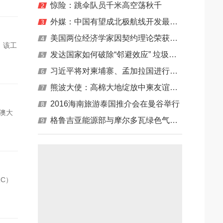
惊险：跳伞队员千米高空荡秋千
海地区主力清洁能源
外媒：中国有望成北极航线开发最大受益者
等经济问题
美国两位经济学家因契约理论荣获诺奖
目。该工
发达国家如何破除“邻避效应” 垃圾厂利益共享
习近平将对柬埔寨、孟加拉国进行国事访问
并出席在印度果阿举行的金砖国家领导人第八次会晤
熊波大使：高棉大地绽放中柬友谊之花
2016海南旅游泰国推介会在曼谷举行
澳大
格鲁吉亚能源部与摩尔多瓦绿色气候基金签署的合作备忘录
C）