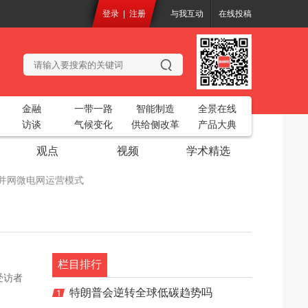
登录
|
注册
与我互动
在线投稿
金融
一带一路
智能制造
全景在线
访谈
气候变化
供给侧改革
产品大典
观点
视频
学术精选
化的并网微电网运营模式
务工业互联网平台”
开
2018中国烘干创新大会
共聚一堂
栏目排行
受访者
电站生态基流工程设计项目
特朗普会逆转全球低碳趋势吗