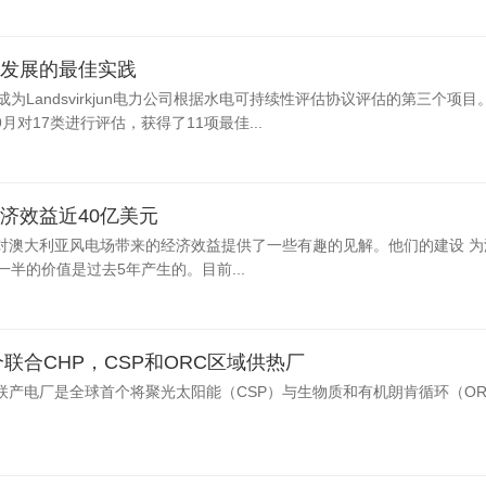
网
湖北竹山永久关停7座水电站保护堵河源生态
核电已成中国东部沿
解析氢能与储氢技术的发展前景
环保税改革：涉及到税收和企业利润
发展的最佳实践
r水电站已成为Landsvirkjun电力公司根据水电可持续性评估协议评估的第三个项
9月对17类进行评估，获得了11项最佳...
济效益近40亿美元
对澳大利亚风电场带来的经济效益提供了一些有趣的见解。他们的建设 为
半的价值是过去5年产生的。目前...
一个联合CHP，CSP和ORC区域供热厂
联产电厂是全球首个将聚光太阳能（CSP）与生物质和有机朗肯循环（OR