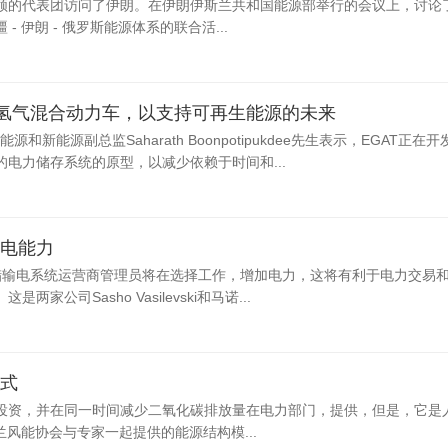
领的代表团访问了伊朗。在伊朗伊斯兰共和国能源部举行的会议上，讨论
 伊朗 - 俄罗斯能源体系的联合活...
能氢气混合动力车，以支持可再生能源的未来
和新能源副总监Saharath Boonpotipukdee先生表示，EGAT正在
电力储存系统的原型，以减少依赖于时间和...
电能力
希腊输电系统运营商管理员将在选择工作，增加电力，这将有利于电力交易
公司Sasho Vasilevski和马诺...
式
投资，并在同一时间减少二氧化碳排放量在电力部门，提供，但是，它是
兰风能协会与专家一起提供的能源结构模...