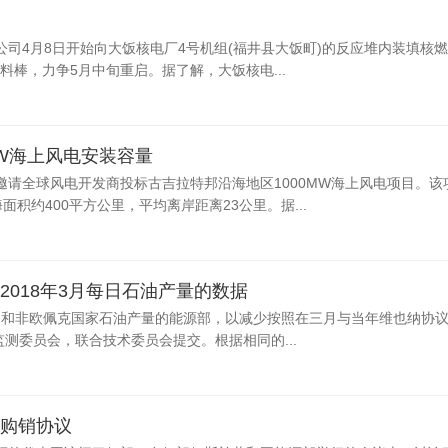
司4月8日开始向大饭核电厂4号机组(福井县大饭町)的反应堆内装填核
燃料棒，力争5月中旬重启。据了解，大饭核电...
GW海上风电安装容量
请全球风电开发商投标古吉拉特邦沿海地区1000MW海上风电项目。该
海面积约400平方公里，平均离岸距离23公里。据...
018年3月每日石油产量的数据
员国和非欧佩克国家石油产量的能源部，以减少按照在三月与当年维也纳协
监测委员会，联合技术委员会提交。根据相同的...
购销协议