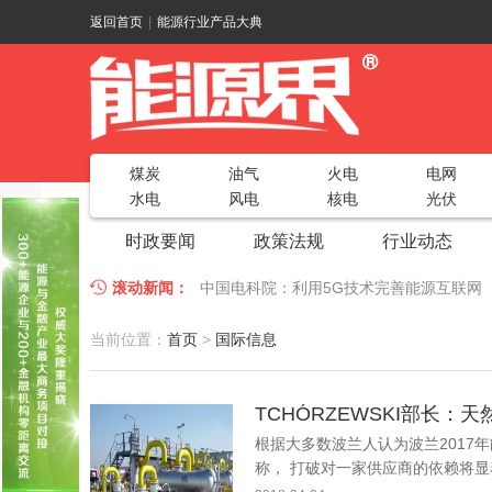
返回首页
|
能源行业产品大典
煤炭
油气
火电
电网
水电
风电
核电
光伏
时政要闻
政策法规
行业动态
滚动新闻：
中国电科院：利用5G技术完善能源互联网
江苏车牛山岛智能微电网验收投运
2018
当前位置：
首页
>
国际信息
因储能而智慧，为储能而创新——第五届国
TCHÓRZEWSKI部长
低温冷凝技术助力大气污染防治，打造清洁
根据大多数波兰人认为波兰2017年
碧桂园打造新能源汽车小镇 构筑电动汽车
称， 打破对一家供应商的依赖将显