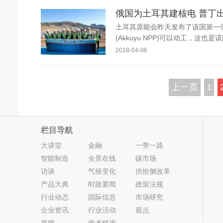
俄国为土耳其建核电 普丁
土耳其原能会昨天发布了该国第一张核电
(Akkuyu NPP)可以动工，这
2018-04-06
上一页
1
栏目导航
大讲堂
金融
一带一路
智能制造
全景在线
碳市场
访谈
气候变化
供给侧改革
产品大典
时政要闻
政策法规
行业动态
国际信息
市场研究
企业资讯
行业活动
观点