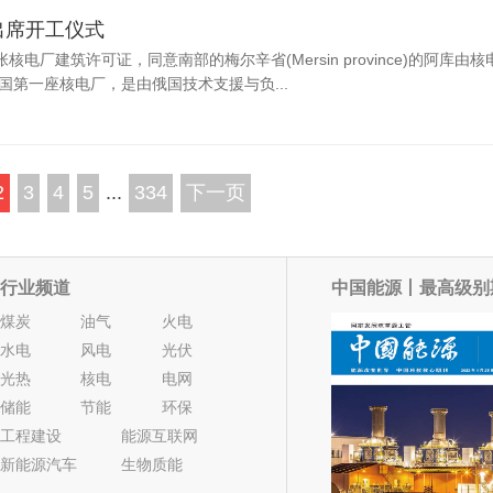
出席开工仪式
厂建筑许可证，同意南部的梅尔辛省(Mersin province)的阿库由核
也是该国第一座核电厂，是由俄国技术支援与负...
2
3
4
5
...
334
下一页
行业频道
中国能源丨最高级别
煤炭
油气
火电
水电
风电
光伏
光热
核电
电网
储能
节能
环保
工程建设
能源互联网
新能源汽车
生物质能