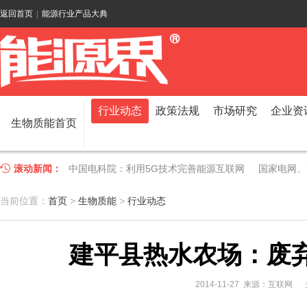
返回首页
|
能源行业产品大典
行业动态
政策法规
市场研究
企业资
生物质能首页
滚动新闻：
中国电科院：利用5G技术完善能源互联网
国家电网、
江苏车牛山岛智能微电网验收投运
2018 China Uti
当前位置：
首页
>
生物质能
>
行业动态
因储能而智慧，为储能而创新——第五届国际储能峰会
建平县热水农场：废弃
低温冷凝技术助力大气污染防治，打造清洁型绿色工业
碧桂园打造新能源汽车小镇 构筑电动汽车生态圈
新疆
2014-11-27 来源：互联网
国家电网入局区块链 打造国家级能源互联网
湖北竹山