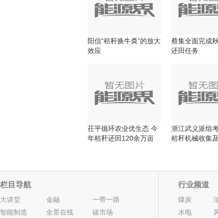
阳信“秸秆换牛粪”的放大
蔡集全面完成
效应
还田任务
茌平循环农业优生态 今
浙江武义派组
年秸秆还田120余万亩
秸秆机械收集
用工作
栏目导航
行业频道
大讲堂
金融
一带一路
煤炭
智能制造
全景在线
碳市场
水电