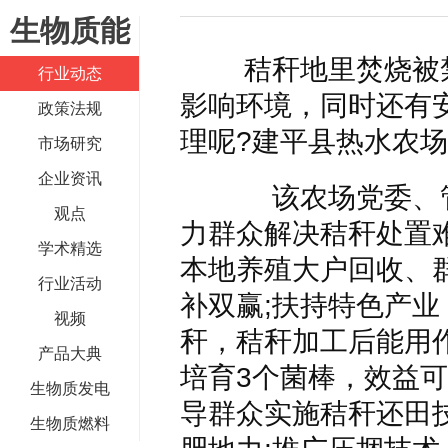
生物质能
何仲辉:让高质量成为水电发展的新旗帜
解析氢能与储
秸秆地里焚烧被
行业动态
影响环境，同时还有
政策法规
理呢?建平县热水农
市场研究
企业资讯
该农场党委、管
观点
力群众解决秸秆处置
学术精选
本地养殖大户回收、
行业活动
补双赢;扶持特色产
视频
秆，秸秆加工后能用
产品大典
培育3个菌棒，效益可
生物质发电
导群众实施秸秆还田
生物质燃料