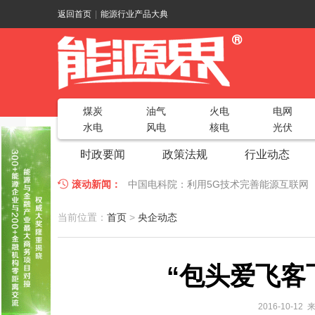
返回首页
|
能源行业产品大典
煤炭
油气
火电
电网
水电
风电
核电
光伏
时政要闻
政策法规
行业动态
滚动新闻：
中国电科院：利用5G技术完善能源互联网
江苏车牛山岛智能微电网验收投运
2018
当前位置：
首页
>
央企动态
因储能而智慧，为储能而创新——第五届国
“包头爱飞客
低温冷凝技术助力大气污染防治，打造清洁
碧桂园打造新能源汽车小镇 构筑电动汽车
2016-10-1