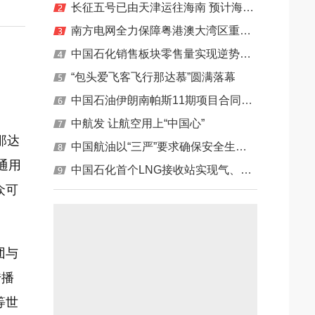
长征五号已由天津运往海南 预计海上航行7天
海地区主力清洁能源
南方电网全力保障粤港澳大湾区重大项目用电
等经济问题
中国石化销售板块零售量实现逆势增长
“包头爱飞客飞行那达慕”圆满落幕
中国石油伊朗南帕斯11期项目合同签署
中航发 让航空用上“中国心”
那达
中国航油以“三严”要求确保安全生产“三零”目标
通用
中国石化首个LNG接收站实现气、液体销量双突破
众可
团与
传播
等世