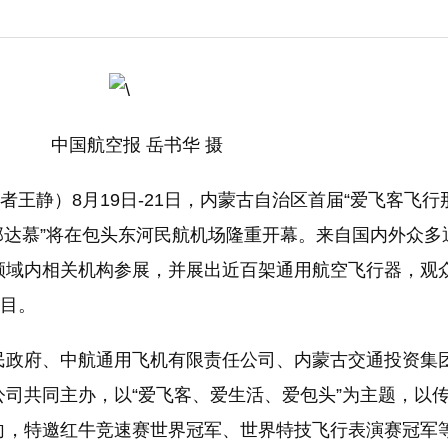
网
湖北竹山永久关停7座水电站保护堵河源生态
核电已成中国东部沿
解析氢能与储氢技术的发展前景
环保税改革：涉及到税收和企业利润
中国航空报 岳书华 摄
者王静）8月19日-21日，内蒙古自治区首届“爱飞客飞行
飞行那达慕”将在包头东河民航机场隆重开幕。来自国内外众多
领域内相关机构参展，并展出近百架通用航空飞行器，观
项目。
民政府、中航通用飞机有限责任公司、内蒙古交通投资集
司共同主办，以“爱飞客、爱生活、爱包头”为主题，以
向，特邀红牛竞速赛世界冠军、世界特技飞行表演赛冠军