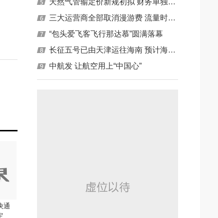
天然气管输定价新规初拟 财务单独核算先行
三大运营商全部取消漫游费 流量时代对业绩影响不大
“包头爱飞客飞行那达慕”圆满落幕
长征五号已由天津运往海南 预计海上航行7天
中航发 让航空用上“中国心”
快通
定