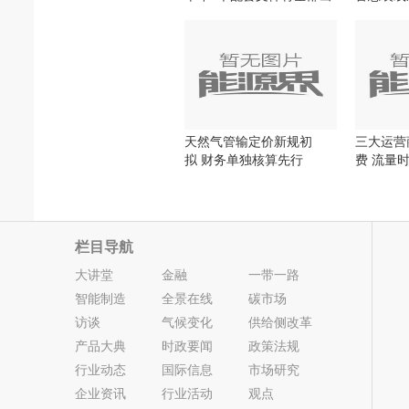
齐
天然气管输定价新规初
三大运营
拟 财务单独核算先行
费 流量
大
栏目导航
大讲堂
金融
一带一路
智能制造
全景在线
碳市场
访谈
气候变化
供给侧改革
产品大典
时政要闻
政策法规
行业动态
国际信息
市场研究
企业资讯
行业活动
观点