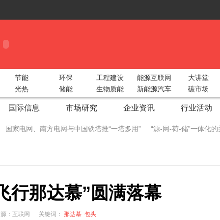
节能
环保
工程建设
能源互联网
大讲堂
光热
储能
生物质能
新能源汽车
碳市场
国际信息
市场研究
企业资讯
行业活动
国家电网、南方电网与中国铁塔推“一塔多用”
“源-网-荷-储”一体
 China Utility Week圆满收官！
智光电气携手阿里云构建“综合能源大服
际储能峰会重磅出击！
2018中部太阳能光伏展湖北地区动员会圆满召
飞行那达慕”圆满落幕
型绿色工业
广州新能源汽车生态产业链展5月9日开幕 各大领军企业
生态圈
新疆兵团推广太阳能电子自动化节水灌溉
成都院中标鱼跳水
2 来源：互联网
关键词：
那达慕
包头