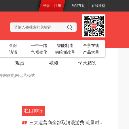
登录
|
注册
与我互动
在线投稿
金融
一带一路
智能制造
全景在线
访谈
气候变化
供给侧改革
产品大典
观点
视频
学术精选
化的并网微电网运营模式
务工业互联网平台”
开
2018中国烘干创新大会
共聚一堂
栏目排行
电站生态基流工程设计项目
三大运营商全部取消漫游费 流量时代对业绩影响不大