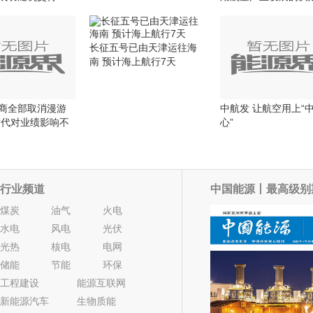
长征五号已由天津运往海
南 预计海上航行7天
商全部取消漫游
中航发 让航空用上“
时代对业绩影响不
心”
行业频道
中国能源丨最高级别
煤炭
油气
火电
水电
风电
光伏
光热
核电
电网
储能
节能
环保
工程建设
能源互联网
新能源汽车
生物质能