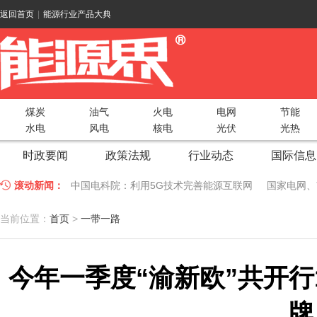
返回首页
|
能源行业产品大典
煤炭
油气
火电
电网
节能
水电
风电
核电
光伏
光热
时政要闻
政策法规
行业动态
国际信息
滚动新闻：
中国电科院：利用5G技术完善能源互联网
国家电网、
江苏车牛山岛智能微电网验收投运
2018 China Uti
当前位置：
首页
>
一带一路
因储能而智慧，为储能而创新——第五届国际储能峰会
今年一季度“渝新欧”共开行
低温冷凝技术助力大气污染防治，打造清洁型绿色工业
碧桂园打造新能源汽车小镇 构筑电动汽车生态圈
新疆
牌